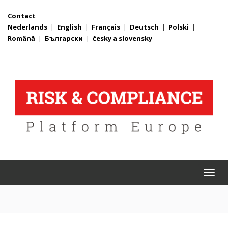
Contact
Nederlands
|
English
|
Français
|
Deutsch
|
Polski
|
Română
|
Български
|
česky a slovensky
Togg
navi