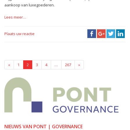
aankoop van luxegoederen.
Lees meer…
Plaats uw reactie
«
1
2
3
4
…
267
»
NIEUWS VAN PONT | GOVERNANCE