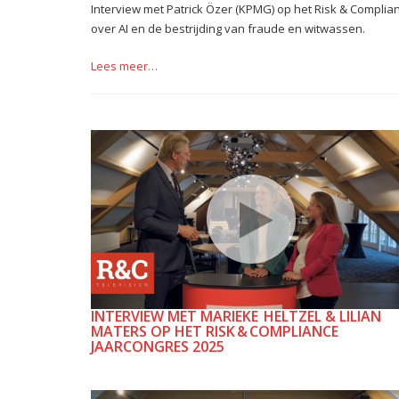
Interview met Patrick Özer (KPMG) op het Risk & Complia
over AI en de bestrijding van fraude en witwassen.
Lees meer…
INTERVIEW MET MARIEKE HELTZEL & LILIAN
MATERS OP HET RISK & COMPLIANCE
JAARCONGRES 2025