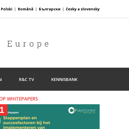
|
Polski
|
Română
|
Български
|
česky a slovensky
N
R&C TV
KENNISBANK
OP WHITEPAPERS
1