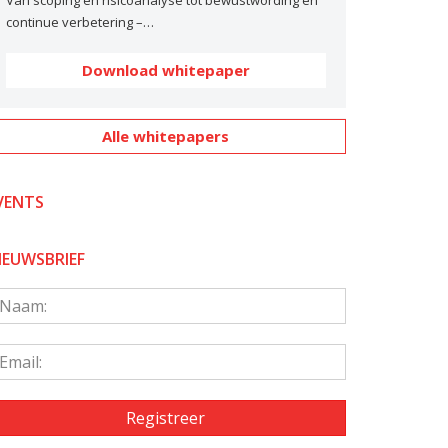
Van scoping en risicoanalyse tot bewustwording en
continue verbetering –…
Download whitepaper
Alle whitepapers
VENTS
IEUWSBRIEF