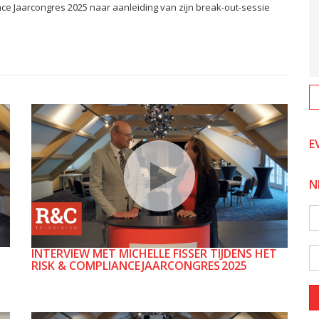
nce Jaarcongres 2025 naar aanleiding van zijn break-out-sessie
E
N
INTERVIEW MET MICHELLE FISSER TIJDENS HET
RISK & COMPLIANCE JAARCONGRES 2025