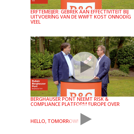
ERFTEMEIJER: GEBREK AAN EFFECTIVITEIT BIJ
UITVOERING VAN DE WWFT KOST ONNODIG
VEEL
BERGHAUSER PONT NEEMT RISK &
COMPLIANCE PLATFORM EUROPE OVER
HELLO, TOMORROW!