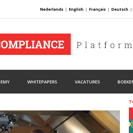
Nederlands
|
English
|
Français
|
Deutsch
DEMY
WHITEPAPERS
VACATURES
BOEKE
T