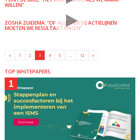
WILLEN”
ZOSHA ZUIDEMA: “OP ALLE VIER DE ACTIELIJNEN
MOETEN WE RESULTAAT HALEN”
«
1
2
3
4
5
…
12
»
TOP WHITEPAPERS
1