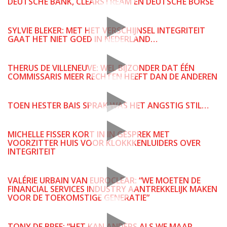
DEUTSCHE BANK, CLEARSTREAM EN DEUTSCHE BÖRSE
SYLVIE BLEKER: MET HET VERSCHIJNSEL INTEGRITEIT
GAAT HET NIET GOED IN NEDERLAND…
THERUS DE VILLENEUVE: WEL BIJZONDER DAT ÉÉN
COMMISSARIS MEER RECHTEN HEEFT DAN DE ANDEREN
TOEN HESTER BAIS SPRAK WAS HET ANGSTIG STIL…
MICHELLE FISSER KORT IN IN GESPREK MET
VOORZITTER HUIS VOOR KLOKKKENLUIDERS OVER
INTEGRITEIT
VALÉRIE URBAIN VAN EUROCLEAR: “WE MOETEN DE
FINANCIAL SERVICES INDUSTRY AANTREKKELIJK MAKEN
VOOR DE TOEKOMSTIGE GENERATIE”
TONY DE BREE: “HET KAN ANDERS ALS WE MAAR