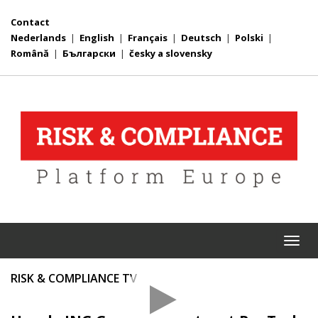
Contact
Nederlands
|
English
|
Français
|
Deutsch
|
Polski
|
Română
|
Български
|
česky a slovensky
Togg
navi
RISK & COMPLIANCE TV