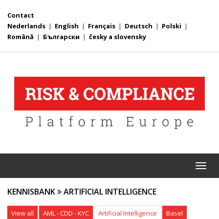
Contact
Nederlands
|
English
|
Français
|
Deutsch
|
Polski
|
Română
|
Български
|
česky a slovensky
Togg
navi
KENNISBANK
ARTIFICIAL INTELLIGENCE
View all
AML - CDD - KYC
Artificial Intelligence
Basel