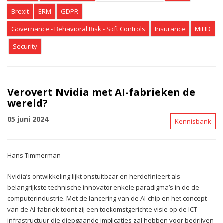
Brexit
ERM
GDPR
Governance - Behavioral Risk - Soft Controls
Insurance
MiFID
Security
Verovert Nvidia met AI-fabrieken de
wereld?
05 juni 2024
Kennisbank
Hans Timmerman
Nvidia’s ontwikkeling lijkt onstuitbaar en herdefinieert als
belangrijkste technische innovator enkele paradigma’s in de de
computerindustrie. Met de lancering van de AI-chip en het concept
van de AI-fabriek toont zij een toekomstgerichte visie op de ICT-
infrastructuur die diepgaande implicaties zal hebben voor bedrijven