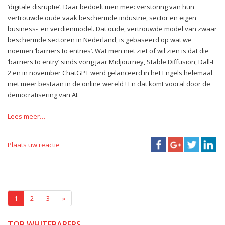
‘digitale disruptie’. Daar bedoelt men mee: verstoring van hun
vertrouwde oude vaak beschermde industrie, sector en eigen
business- en verdienmodel. Dat oude, vertrouwde model van zwaar
beschermde sectoren in Nederland, is gebaseerd op wat we
noemen ‘barriers to entries’. Wat men niet ziet of wil zien is dat die
‘barriers to entry’ sinds vorig jaar Midjourney, Stable Diffusion, Dall-E
2 en in november ChatGPT werd gelanceerd in het Engels helemaal
niet meer bestaan in de online wereld ! En dat komt vooral door de
democratisering van AI.
Lees meer…
Plaats uw reactie
1
2
3
»
TOP WHITEPAPERS