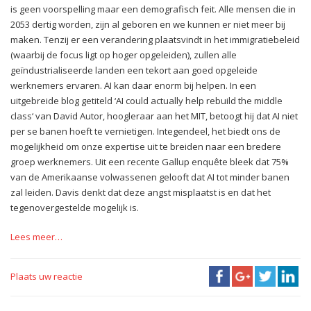
is geen voorspelling maar een demografisch feit. Alle mensen die in
2053 dertig worden, zijn al geboren en we kunnen er niet meer bij
maken. Tenzij er een verandering plaatsvindt in het immigratiebeleid
(waarbij de focus ligt op hoger opgeleiden), zullen alle
geïndustrialiseerde landen een tekort aan goed opgeleide
werknemers ervaren. AI kan daar enorm bij helpen. In een
uitgebreide blog getiteld ‘AI could actually help rebuild the middle
class‘ van David Autor, hoogleraar aan het MIT, betoogt hij dat AI niet
per se banen hoeft te vernietigen. Integendeel, het biedt ons de
mogelijkheid om onze expertise uit te breiden naar een bredere
groep werknemers. Uit een recente Gallup enquête bleek dat 75%
van de Amerikaanse volwassenen gelooft dat AI tot minder banen
zal leiden. Davis denkt dat deze angst misplaatst is en dat het
tegenovergestelde mogelijk is.
Lees meer…
Plaats uw reactie