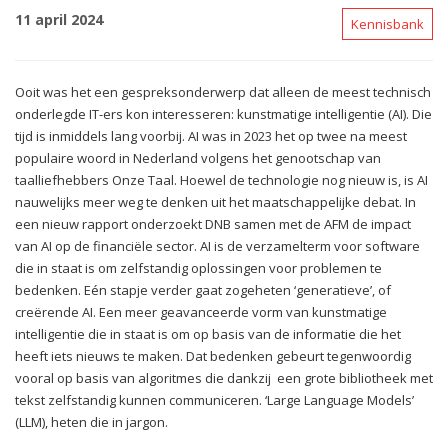
11 april 2024
Kennisbank
Ooit was het een gespreksonderwerp dat alleen de meest technisch
onderlegde IT-ers kon interesseren: kunstmatige intelligentie (AI). Die
tijd is inmiddels lang voorbij. AI was in 2023 het op twee na meest
populaire woord in Nederland volgens het genootschap van
taalliefhebbers Onze Taal. Hoewel de technologie nog nieuw is, is AI
nauwelijks meer weg te denken uit het maatschappelijke debat. In
een nieuw rapport onderzoekt DNB samen met de AFM de impact
van AI op de financiële sector. AI is de verzamelterm voor software
die in staat is om zelfstandig oplossingen voor problemen te
bedenken. Eén stapje verder gaat zogeheten ‘generatieve’, of
creërende AI. Een meer geavanceerde vorm van kunstmatige
intelligentie die in staat is om op basis van de informatie die het
heeft iets nieuws te maken. Dat bedenken gebeurt tegenwoordig
vooral op basis van algoritmes die dankzij een grote bibliotheek met
tekst zelfstandig kunnen communiceren. ‘Large Language Models’
(LLM), heten die in jargon.