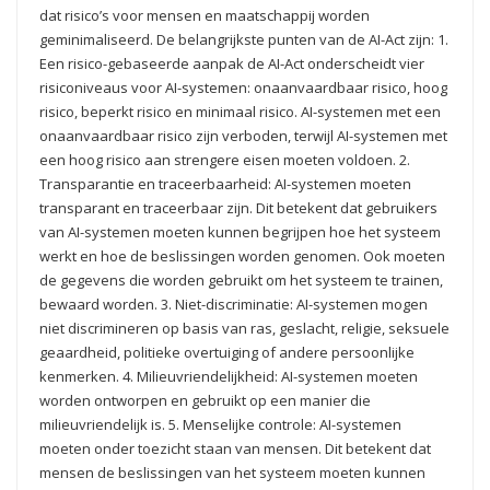
dat risico’s voor mensen en maatschappij worden
geminimaliseerd. De belangrijkste punten van de AI-Act zijn: 1.
Een risico-gebaseerde aanpak de AI-Act onderscheidt vier
risiconiveaus voor AI-systemen: onaanvaardbaar risico, hoog
risico, beperkt risico en minimaal risico. AI-systemen met een
onaanvaardbaar risico zijn verboden, terwijl AI-systemen met
een hoog risico aan strengere eisen moeten voldoen. 2.
Transparantie en traceerbaarheid: AI-systemen moeten
transparant en traceerbaar zijn. Dit betekent dat gebruikers
van AI-systemen moeten kunnen begrijpen hoe het systeem
werkt en hoe de beslissingen worden genomen. Ook moeten
de gegevens die worden gebruikt om het systeem te trainen,
bewaard worden. 3. Niet-discriminatie: AI-systemen mogen
niet discrimineren op basis van ras, geslacht, religie, seksuele
geaardheid, politieke overtuiging of andere persoonlijke
kenmerken. 4. Milieuvriendelijkheid: AI-systemen moeten
worden ontworpen en gebruikt op een manier die
milieuvriendelijk is. 5. Menselijke controle: AI-systemen
moeten onder toezicht staan van mensen. Dit betekent dat
mensen de beslissingen van het systeem moeten kunnen