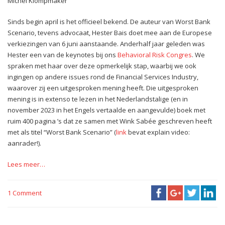
Michel Klompmaker
Sinds begin april is het officieel bekend. De auteur van Worst Bank
Scenario, tevens advocaat, Hester Bais doet mee aan de Europese
verkiezingen van 6 juni aanstaande. Anderhalf jaar geleden was
Hester een van de keynotes bij ons
Behavioral Risk Congres
. We
spraken met haar over deze opmerkelijk stap, waarbij we ook
ingingen op andere issues rond de Financial Services Industry,
waarover zij een uitgesproken mening heeft. Die uitgesproken
mening is in extenso te lezen in het Nederlandstalige (en in
november 2023 in het Engels vertaalde en aangevulde) boek met
ruim 400 pagina ’s dat ze samen met Wink Sabée geschreven heeft
met als titel “Worst Bank Scenario” (
link
bevat explain video:
aanrader!).
Lees meer…
1 Comment