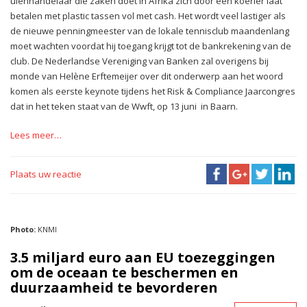
uienhandelaar die zaken doet in Afrika zich door een koerier laat
betalen met plastic tassen vol met cash. Het wordt veel lastiger als
de nieuwe penningmeester van de lokale tennisclub maandenlang
moet wachten voordat hij toegang krijgt tot de bankrekening van de
club. De Nederlandse Vereniging van Banken zal overigens bij
monde van Helène Erftemeijer over dit onderwerp aan het woord
komen als eerste keynote tijdens het Risk & Compliance Jaarcongres
dat in het teken staat van de Wwft, op 13 juni in Baarn.
Lees meer…
Plaats uw reactie
Photo:
KNMI
3.5 miljard euro aan EU toezeggingen
om de oceaan te beschermen en
duurzaamheid te bevorderen