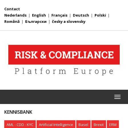
Contact
Nederlands
|
English
|
Français
|
Deutsch
|
Polski
|
Română
|
Български
|
česky a slovensky
Togg
navi
KENNISBANK
AML - CDD - KYC
Artificial Intelligence
Basel
Brexit
ERM