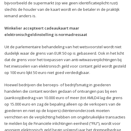
bijvoorbeeld de supermarkt (op wie geen identificatieplicht rust)
slechts de houder van de kaart wordt en de betaler in de praktijk
iemand anders is.
Winkelier accepteert cadeaukaart maar
elektronischgeldinstelling is normadressaat
Uit de parlementaire behandeling van het wetsvoorstel wordt niet
duidelijk waar de grens van EUR 50 op is gebaseerd. Ook in het licht
dat de grens voor het toepassen van anti-witwasverplichtingen bij
het inwisselen van elektronisch geld voor contant geld wordt gesteld
op 100 euro lijkt 50 euro niet goed verdedigbaar.
Hoewel bedrijven die beroeps- of bedrijfsmatig in goederen
handelen die contant worden gedaan of ontvangen pas bij een
(aankoop)bedrag van 10.000 euro of meer (tot AMLD4 lag die grens
op 15.000 euro en zag de bepaling alleen op de verkopers van de
goederen en niet op de kopers) cliëntenonderzoek moeten
verrichten en de verplichting hebben om ongebruikelijke transacties
te melden bij de Financiële inlichtingen eenheid (“FIU”), wordt voor
anoniem elektronisch geld begin volgend jaar het drempelbedrag