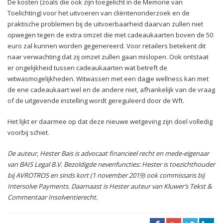
De kosten (zoals die ook zijn toegelicht in de Memorie van
Toelichting) voor het uitvoeren van cliëntenonderzoek en de
praktische problemen bij de uitvoerbaarheid daarvan zullen niet
opwegen tegen de extra omzet die met cadeaukaarten boven de 50
euro zal kunnen worden gegenereerd. Voor retailers betekent dit
naar verwachting dat zij omzet zullen gaan mislopen. Ook ontstaat
er ongelijkheid tussen cadeaukaarten wat betreft de
witwasmogelijkheden. Witwassen met een dagje wellness kan met
de ene cadeaukaart wel en de andere niet, afhankelijk van de vraag
of de uitgevende instelling wordt gereguleerd door de Wft.
Het lijkt er daarmee op dat deze nieuwe wetgeving zijn doel volledig
voorbij schiet.
De auteur, Hester Bais is advocaat financieel recht en mede-eigenaar
van BAIS Legal B.V. Bezoldigde nevenfuncties: Hester is toezichthouder
bij AVROTROS en sinds kort (1 november 2019) ook commissaris bij
Intersolve Payments. Daarnaast is Hester auteur van Kluwer’s Tekst &
Commentaar Insolventierecht.