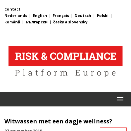
Contact
Nederlands
|
English
|
Français
|
Deutsch
|
Polski
|
Română
|
Български
|
česky a slovensky
Togg
navi
Witwassen met een dagje wellness?
07 november 2019