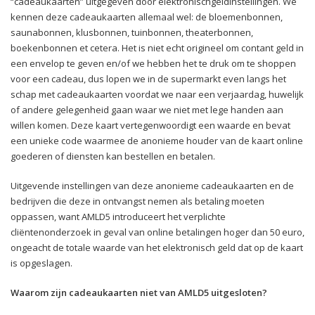
“cadeaukaarten” uitgegeven door elektronischgeldinstellingen. We
kennen deze cadeaukaarten allemaal wel: de bloemenbonnen,
saunabonnen, klusbonnen, tuinbonnen, theaterbonnen,
boekenbonnen et cetera. Het is niet echt origineel om contant geld in
een envelop te geven en/of we hebben het te druk om te shoppen
voor een cadeau, dus lopen we in de supermarkt even langs het
schap met cadeaukaarten voordat we naar een verjaardag, huwelijk
of andere gelegenheid gaan waar we niet met lege handen aan
willen komen. Deze kaart vertegenwoordigt een waarde en bevat
een unieke code waarmee de anonieme houder van de kaart online
goederen of diensten kan bestellen en betalen.
Uitgevende instellingen van deze anonieme cadeaukaarten en de
bedrijven die deze in ontvangst nemen als betaling moeten
oppassen, want AMLD5 introduceert het verplichte
cliëntenonderzoek in geval van online betalingen hoger dan 50 euro,
ongeacht de totale waarde van het elektronisch geld dat op de kaart
is opgeslagen.
Waarom zijn cadeaukaarten niet van AMLD5 uitgesloten?