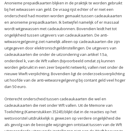
Anonieme prepaidkaarten blijken in de praktijk te worden gebruikt
bij het witwassen van geld. De vraag rijst echter of er niet een
onderscheid had moeten worden gemaakt tussen cadeaukaarten
en anonieme prepaidkaarten. Ik betwijfel namelijk of er massaal
wordt witgewassen met cadeaubonnen. Bovendien leidt het tot
ongelijkheid tussen uitgevers van cadeaukaarten. De anti-
witwasregelgeving ziet namelijk alleen op cadeaukaarten die zijn
uitgegeven door elektronischgeldinstellingen. De uitgevers van
cadeaukaarten die onder de uitzondering van artikel 1:5a,
onderdeel k, van de Wft vallen (bijvoorbeeld omdat zij kunnen
worden gebruikt in een zeer beperkt netwerk), vallen niet onder de
nieuwe Wwft-verplichting. Bovendien ligt de onderzoeksverplichting
uit hoofde van de anti-witwasregelgeving bij contant geld veel hoger
dan 50 euro.
Onterecht onderscheid tussen cadeaukaarten die wel en
cadeaukaarten die niet onder Wft vallen. Uit de Memorie van
Toelichting (Kamerstukken 35245) blijkt dat in de reacties op het
wetsvoorstel uitdrukkelijk is gewezen op verdere ongelijkheid die
als gevolg van de beoogde wijzigingen ontstaat tussen van de Wft
uitgezonderde uitgevende instellingen niet aan de Wwft hoeven te