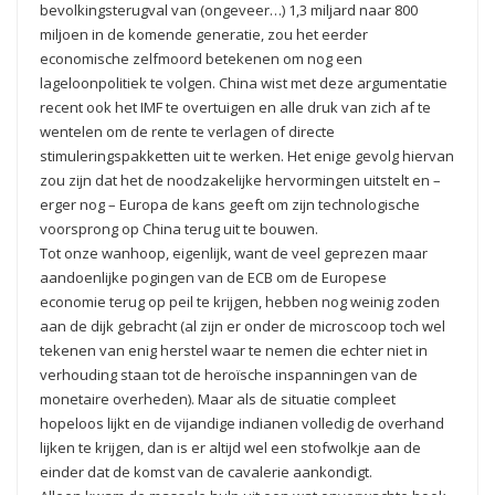
bevolkingsterugval van (ongeveer…) 1,3 miljard naar 800
miljoen in de komende generatie, zou het eerder
economische zelfmoord betekenen om nog een
lageloonpolitiek te volgen. China wist met deze argumentatie
recent ook het IMF te overtuigen en alle druk van zich af te
wentelen om de rente te verlagen of directe
stimuleringspakketten uit te werken. Het enige gevolg hiervan
zou zijn dat het de noodzakelijke hervormingen uitstelt en –
erger nog – Europa de kans geeft om zijn technologische
voorsprong op China terug uit te bouwen.
Tot onze wanhoop, eigenlijk, want de veel geprezen maar
aandoenlijke pogingen van de ECB om de Europese
economie terug op peil te krijgen, hebben nog weinig zoden
aan de dijk gebracht (al zijn er onder de microscoop toch wel
tekenen van enig herstel waar te nemen die echter niet in
verhouding staan tot de heroïsche inspanningen van de
monetaire overheden). Maar als de situatie compleet
hopeloos lijkt en de vijandige indianen volledig de overhand
lijken te krijgen, dan is er altijd wel een stofwolkje aan de
einder dat de komst van de cavalerie aankondigt.