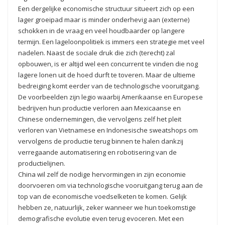
Een dergelijke economische structuur situeert zich op een
lager groeipad maar is minder onderhevig aan (externe)
schokken in de vraag en veel houdbaarder op langere
termijn. Een lageloonpolitiek is immers een strategie met veel
nadelen. Naast de sociale druk die zich (terecht) zal
opbouwen, is er altijd wel een concurrent te vinden die nog
lagere lonen uit de hoed durft te toveren. Maar de ultieme
bedreiging komt eerder van de technologische vooruitgang.
De voorbeelden zijn legio waarbij Amerikaanse en Europese
bedrijven hun productie verloren aan Mexicaanse en
Chinese ondernemingen, die vervolgens zelf het pleit
verloren van Vietnamese en Indonesische sweatshops om
vervolgens de productie terug binnen te halen dankzij
verregaande automatisering en robotisering van de
productielijnen.
China wil zelf de nodige hervormingen in zijn economie
doorvoeren om via technologische vooruitgang terug aan de
top van de economische voedselketen te komen. Gelijk
hebben ze, natuurlijk, zeker wanneer we hun toekomstige
demografische evolutie even terug evoceren. Met een