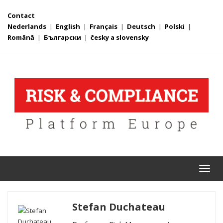
Contact
Nederlands
|
English
|
Français
|
Deutsch
|
Polski
|
Română
|
Български
|
česky a slovensky
Togg
navi
Stefan Duchateau