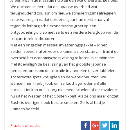
Alleen kwam de massale hulp uit een wat onverwachte hoek.
We dachten immers dat de Japanse overheid wat
terughoudend zou zijn om nieuwe stimuleringsmaatregelen
uit te vaardigen nadat eerder dit jaar hun eerste aanval
tegen de lethargische economische groei op een
ontgoocheling uitliep met zelfs een verdere terugloop van de
conjuncturele indicatoren.
Met een ongezien massaal investeringspakket – ik heb
zelden zoveel nullen voor de komma zien staan … – tracht de
overheid het economische tij alsnog te keren in combinatie
met (toevallig?) de beslissing van het grootste Japanse
pensioenfonds om de allocatie in aandelen te verdubbelen.
Tot terechte grote vreugde van de wereldbeurzen. We
wensen hen hierbij (ook om zelfzuchtige redenen) alle
succes. Het kan ons allang niet meer schelen of de cavalerie
nu uit het Westen of het Oosten komt. Als ze ons maar ontzet.
Sushi is overigens ook best te smaken. Zelfs al had je
Chinees besteld.
Plaats uw reactie