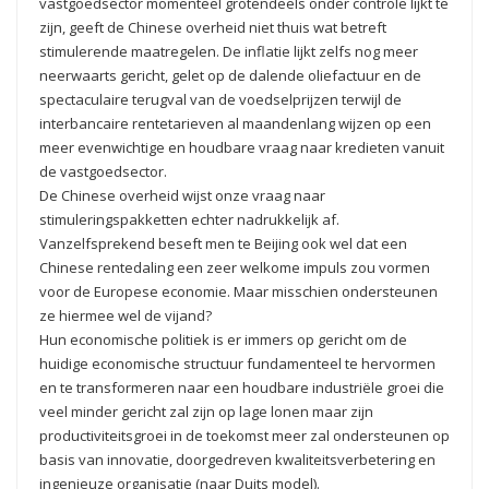
vastgoedsector momenteel grotendeels onder controle lijkt te
zijn, geeft de Chinese overheid niet thuis wat betreft
stimulerende maatregelen. De inflatie lijkt zelfs nog meer
neerwaarts gericht, gelet op de dalende oliefactuur en de
spectaculaire terugval van de voedselprijzen terwijl de
interbancaire rentetarieven al maandenlang wijzen op een
meer evenwichtige en houdbare vraag naar kredieten vanuit
de vastgoedsector.
De Chinese overheid wijst onze vraag naar
stimuleringspakketten echter nadrukkelijk af.
Vanzelfsprekend beseft men te Beijing ook wel dat een
Chinese rentedaling een zeer welkome impuls zou vormen
voor de Europese economie. Maar misschien ondersteunen
ze hiermee wel de vijand?
Hun economische politiek is er immers op gericht om de
huidige economische structuur fundamenteel te hervormen
en te transformeren naar een houdbare industriële groei die
veel minder gericht zal zijn op lage lonen maar zijn
productiviteitsgroei in de toekomst meer zal ondersteunen op
basis van innovatie, doorgedreven kwaliteitsverbetering en
ingenieuze organisatie (naar Duits model).