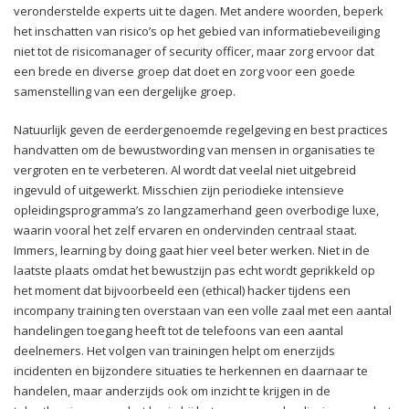
veronderstelde experts uit te dagen. Met andere woorden, beperk
het inschatten van risico’s op het gebied van informatiebeveiliging
niet tot de risicomanager of security officer, maar zorg ervoor dat
een brede en diverse groep dat doet en zorg voor een goede
samenstelling van een dergelijke groep.
Natuurlijk geven de eerdergenoemde regelgeving en best practices
handvatten om de bewustwording van mensen in organisaties te
vergroten en te verbeteren. Al wordt dat veelal niet uitgebreid
ingevuld of uitgewerkt. Misschien zijn periodieke intensieve
opleidingsprogramma’s zo langzamerhand geen overbodige luxe,
waarin vooral het zelf ervaren en ondervinden centraal staat.
Immers, learning by doing gaat hier veel beter werken. Niet in de
laatste plaats omdat het bewustzijn pas echt wordt geprikkeld op
het moment dat bijvoorbeeld een (ethical) hacker tijdens een
incompany training ten overstaan van een volle zaal met een aantal
handelingen toegang heeft tot de telefoons van een aantal
deelnemers. Het volgen van trainingen helpt om enerzijds
incidenten en bijzondere situaties te herkennen en daarnaar te
handelen, maar anderzijds ook om inzicht te krijgen in de