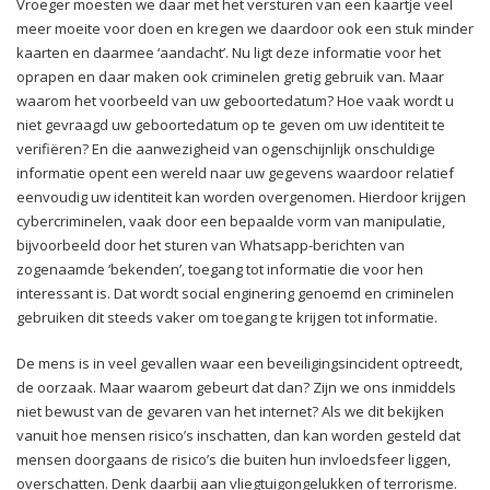
Vroeger moesten we daar met het versturen van een kaartje veel
meer moeite voor doen en kregen we daardoor ook een stuk minder
kaarten en daarmee ‘aandacht’. Nu ligt deze informatie voor het
oprapen en daar maken ook criminelen gretig gebruik van. Maar
waarom het voorbeeld van uw geboortedatum? Hoe vaak wordt u
niet gevraagd uw geboortedatum op te geven om uw identiteit te
verifiëren? En die aanwezigheid van ogenschijnlijk onschuldige
informatie opent een wereld naar uw gegevens waardoor relatief
eenvoudig uw identiteit kan worden overgenomen. Hierdoor krijgen
cybercriminelen, vaak door een bepaalde vorm van manipulatie,
bijvoorbeeld door het sturen van Whatsapp-berichten van
zogenaamde ‘bekenden’, toegang tot informatie die voor hen
interessant is. Dat wordt social enginering genoemd en criminelen
gebruiken dit steeds vaker om toegang te krijgen tot informatie.
De mens is in veel gevallen waar een beveiligingsincident optreedt,
de oorzaak. Maar waarom gebeurt dat dan? Zijn we ons inmiddels
niet bewust van de gevaren van het internet? Als we dit bekijken
vanuit hoe mensen risico’s inschatten, dan kan worden gesteld dat
mensen doorgaans de risico’s die buiten hun invloedsfeer liggen,
overschatten. Denk daarbij aan vliegtuigongelukken of terrorisme.