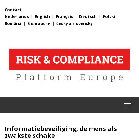
Contact
Nederlands
|
English
|
Français
|
Deutsch
|
Polski
|
Română
|
Български
|
česky a slovensky
Togg
navi
Informatiebeveiliging; de mens als
zwakste schakel