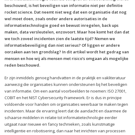
beschouwd, is het beveiligen van informatie niet per definitie
rocket science. Dat neemt niet weg dat een organisatie dat nog
wel moet doen, zoals onder andere autorisaties in de
informatietechnologie goed en bewust inregelen, back ups
maken, data versleutelen, enzovoort. Maar hoe komt het dan dat
we toch zoveel incidenten zien de laatste tijd? Nemen we
informatiebeveiliging dan niet serieus? Of liggen er andere
oorzaken aan ten grondslag? In dit artikel wordt het gedrag van
mensen en hoe wij als mensen met risico’s omgaan als mogelijke
reden beschouwd.
Er zijn inmiddels genoeg handvatten in de praktijk en vakliteratuur
aanwezig die organisaties kunnen ondersteunen bij het beveiligen
van informatie. Om een aantal voorbeelden te noemen: ISO 27001,
COBIT en het NIST Cybersecurity Framework. Er is dus in principe
voldoende voor handen om organisaties weerbaar te maken tegen
incidenten. Maar de ervaring leert dat de aandacht en daarmee de
schaarse middelen in relatie tot informatietechnologie eerder
uitgaat naar nieuwe en fancy technieken, zoals kunstmatige
intelligentie en robotisering, dan naar het inrichten van processen