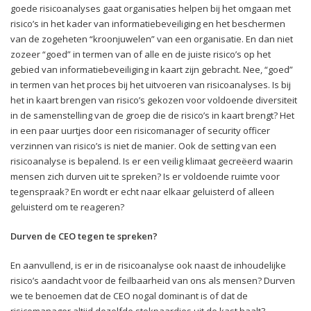
goede risicoanalyses gaat organisaties helpen bij het omgaan met
risico’s in het kader van informatiebeveiliging en het beschermen
van de zogeheten “kroonjuwelen” van een organisatie. En dan niet
zozeer “goed” in termen van of alle en de juiste risico’s op het
gebied van informatiebeveiliging in kaart zijn gebracht. Nee, “goed”
in termen van het proces bij het uitvoeren van risicoanalyses. Is bij
het in kaart brengen van risico’s gekozen voor voldoende diversiteit
in de samenstelling van de groep die de risico’s in kaart brengt? Het
in een paar uurtjes door een risicomanager of security officer
verzinnen van risico’s is niet de manier. Ook de setting van een
risicoanalyse is bepalend. Is er een veilig klimaat gecreëerd waarin
mensen zich durven uit te spreken? Is er voldoende ruimte voor
tegenspraak? En wordt er echt naar elkaar geluisterd of alleen
geluisterd om te reageren?
Durven de CEO tegen te spreken?
En aanvullend, is er in de risicoanalyse ook naast de inhoudelijke
risico’s aandacht voor de feilbaarheid van ons als mensen? Durven
we te benoemen dat de CEO nogal dominant is of dat de
risicomanager altijd dezelfde stokpaardjes uit de kast haalt?