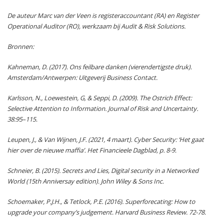
De auteur Marc van der Veen is registeraccountant (RA) en Register
Operational Auditor (RO), werkzaam bij Audit & Risk Solutions.
Bronnen:
Kahneman, D. (2017). Ons feilbare danken (vierendertigste druk).
Amsterdam/Antwerpen: Uitgeverij Business Contact.
Karlsson, N., Loewestein, G, & Seppi, D. (2009). The Ostrich Effect:
Selective Attention to Information. Journal of Risk and Uncertainty.
38:95–115.
Leupen, J., & Van Wijnen, J.F. (2021, 4 maart). Cyber Security: ‘Het gaat
hier over de nieuwe maffia’. Het Financieele Dagblad, p. 8-9.
Schneier, B. (2015). Secrets and Lies, Digital security in a Networked
World (15th Anniversay edition). John Wiley & Sons Inc.
Schoemaker, P.J.H., & Tetlock, P.E. (2016). Superforecating: How to
upgrade your company’s judgement. Harvard Business Review. 72-78.