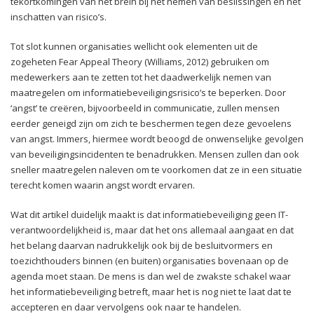
tekortkomingen van het brein bij het nemen van beslissingen en het
inschatten van risico’s.
Tot slot kunnen organisaties wellicht ook elementen uit de
zogeheten Fear Appeal Theory (Williams, 2012) gebruiken om
medewerkers aan te zetten tot het daadwerkelijk nemen van
maatregelen om informatiebeveiligingsrisico’s te beperken. Door
‘angst’ te creëren, bijvoorbeeld in communicatie, zullen mensen
eerder geneigd zijn om zich te beschermen tegen deze gevoelens
van angst. Immers, hiermee wordt beoogd de onwenselijke gevolgen
van beveiligingsincidenten te benadrukken. Mensen zullen dan ook
sneller maatregelen naleven om te voorkomen dat ze in een situatie
terecht komen waarin angst wordt ervaren.
Wat dit artikel duidelijk maakt is dat informatiebeveiliging geen IT-
verantwoordelijkheid is, maar dat het ons allemaal aangaat en dat
het belang daarvan nadrukkelijk ook bij de besluitvormers en
toezichthouders binnen (en buiten) organisaties bovenaan op de
agenda moet staan. De mens is dan wel de zwakste schakel waar
het informatiebeveiliging betreft, maar het is nog niet te laat dat te
accepteren en daar vervolgens ook naar te handelen.