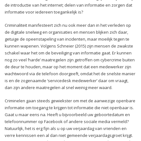
de introductie van het internet; delen van informatie en zorgen dat
informatie voor iedereen toegankelijk is?
Criminaliteit manifesteert zich nu ook meer dan in het verleden op
de digitale snelweg en organisaties en mensen blijken zich daar,
getuige de opeenstapeling van incidenten, maar moeilijk tegen te
kunnen wapenen. Volgens Schneier (2015) zijn mensen de zwakste
schakel waar het om de beveiliging van informatie gaat. Er kunnen
nog zo veel ‘harde’ maatregelen zijn getroffen om cybercrime buiten
de deur te houden, maar op het moment dat een medewerker zijn
wachtwoord via de telefoon doorgeeft, omdat het de snelste manier
is en de zogenaamde ‘servicedesk medewerker’ daar om vraagt,
dan zijn andere maatregelen al snel weinig meer waard.
Criminelen gaan steeds gewiekster om met de aanwezige openbare
informatie om toegang te krijgen tot informatie die niet openbaar is.
Gaat u maar eens na. Heeft u bijvoorbeeld uw geboortedatum en
telefoonnummer op Facebook of andere sociale media vermeld?
Natuurlijk, het is erg fijn als u op uw verjaardag van vrienden en
verre kennissen een al dan niet gemeende verjaardagsgroet krijgt.