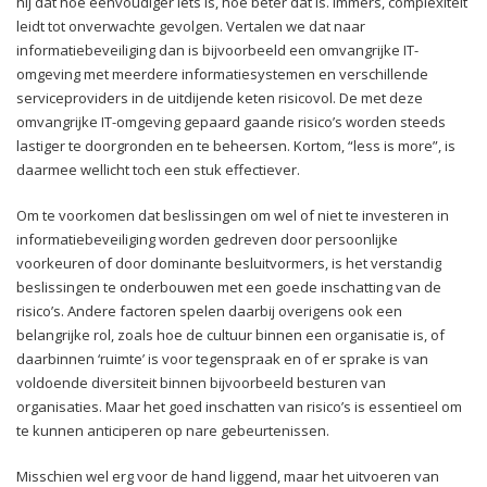
hij dat hoe eenvoudiger iets is, hoe beter dat is. Immers, complexiteit
leidt tot onverwachte gevolgen. Vertalen we dat naar
informatiebeveiliging dan is bijvoorbeeld een omvangrijke IT-
omgeving met meerdere informatiesystemen en verschillende
serviceproviders in de uitdijende keten risicovol. De met deze
omvangrijke IT-omgeving gepaard gaande risico’s worden steeds
lastiger te doorgronden en te beheersen. Kortom, “less is more”, is
daarmee wellicht toch een stuk effectiever.
Om te voorkomen dat beslissingen om wel of niet te investeren in
informatiebeveiliging worden gedreven door persoonlijke
voorkeuren of door dominante besluitvormers, is het verstandig
beslissingen te onderbouwen met een goede inschatting van de
risico’s. Andere factoren spelen daarbij overigens ook een
belangrijke rol, zoals hoe de cultuur binnen een organisatie is, of
daarbinnen ‘ruimte’ is voor tegenspraak en of er sprake is van
voldoende diversiteit binnen bijvoorbeeld besturen van
organisaties. Maar het goed inschatten van risico’s is essentieel om
te kunnen anticiperen op nare gebeurtenissen.
Misschien wel erg voor de hand liggend, maar het uitvoeren van