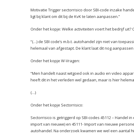
Motivatie Trigger sectorrisico door SBI-code inzake hande
ligt bij klant om dit bij de KvK te laten aanpassen.”
Onder het kopje: Welke activiteiten voert het bedrijf uit? 
“(…) de SBI code’s m.b.t. autohandel zijn niet van toepass
helemaal van afgestapt. De klant laat dit nog aanpassen 
Onder het kopje W-Vragen:
“Men handelt naast witgoed ook in audio en video appara
heeft dit in het verleden wel gedaan, maar is hier helema
(…)
Onder het kopje Sectorrisico:
Sectorrisico is getriggerd op SBI-codes 45112 – Handel in
import van nieuwe) en 45111- Import van nieuwe personen
autohandel. Na onderzoek kwamen we wel een aantal hi