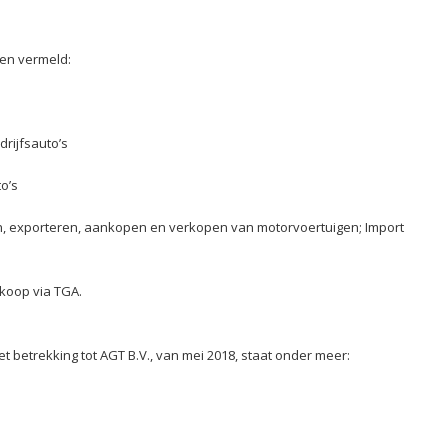
iten vermeld:
drijfsauto’s
o’s
ren, exporteren, aankopen en verkopen van motorvoertuigen; Import
koop via TGA.
 betrekking tot AGT B.V., van mei 2018, staat onder meer: