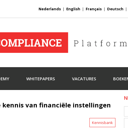
Nederlands
|
English
|
Français
|
Deutsch
DEMY
WHITEPAPERS
VACATURES
BOEKE
N
kennis van financiële instellingen
Kennisbank