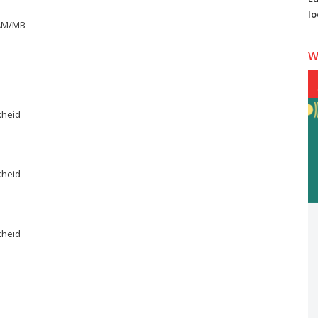
lo
EAM/MB
W
kheid
kheid
kheid