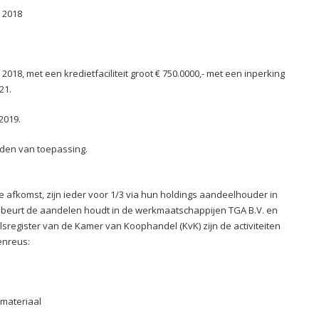
 2018
18, met een kredietfaciliteit groot € 750.0000,- met een inperking
21.
2019.
den van toepassing.
e afkomst, zijn ieder voor 1/3 via hun holdings aandeelhouder in
aar beurt de aandelen houdt in de werkmaatschappijen TGA B.V. en
lsregister van de Kamer van Koophandel (KvK) zijn de activiteiten
enreus:
emateriaal