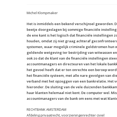
Michel Klompmaker
Het is inmiddels een bekend verschijnsel geworden. D
beetje doorgeslagen bij sommige financiële instelling
de ene kant is het logisch dat financiële instellingen 
houden, omdat zij niet graag achteraf geconfronteerd
systemen, waar mogelijk criminele geldstromen hun w
geldende wetgeving ter bestrijding van witwassen en t
ook zo dat de klant van de financiële instellingen ste
accountmanagers en directeuren van het lokale bankka
het gevoel heeft dat er ten onrechte een beroep word
het financiële systeem, met alle nare gevolgen van di
verband met het opzeggen van een bankrelatie. Het v
hieronder. De sluiting van de vele duizenden bankkan
haar klanten helemaal niet kent. De computer wel. Mis
accountmanagers van de bank om eens met wat klant
RECHTBANK AMSTERDAM
Afdeling privaatrecht, voorzieningenrechter civiel