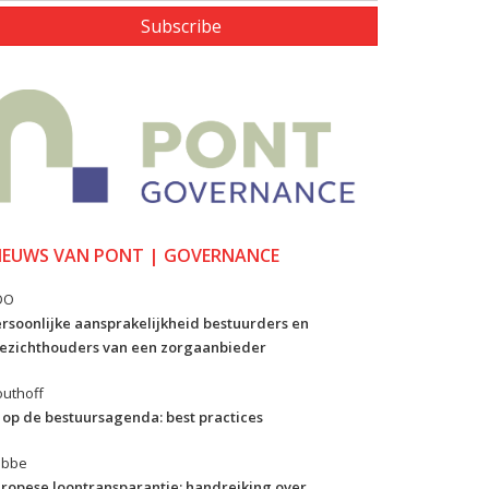
Subscribe
IEUWS VAN PONT | GOVERNANCE
DO
rsoonlijke aansprakelijkheid bestuurders en
ezichthouders van een zorgaanbieder
uthoff
 op de bestuursagenda: best practices
ibbe
ropese loontransparantie: handreiking over