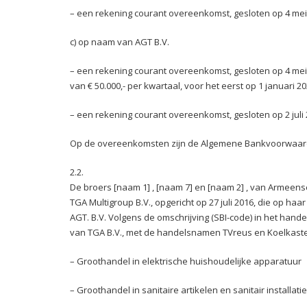
– een rekening courant overeenkomst, gesloten op 4 mei
c) op naam van AGT B.V.
– een rekening courant overeenkomst, gesloten op 4 mei 20
van € 50.000,- per kwartaal, voor het eerst op 1 januari 20
– een rekening courant overeenkomst, gesloten op 2 juli 
Op de overeenkomsten zijn de Algemene Bankvoorwaar
2.2.
De broers [naam 1] , [naam 7] en [naam 2] , van Armeens
TGA Multigroup B.V., opgericht op 27 juli 2016, die op h
AGT. B.V. Volgens de omschrijving (SBI-code) in het hande
van TGA B.V., met de handelsnamen TVreus en Koelkast
– Groothandel in elektrische huishoudelijke apparatuur
– Groothandel in sanitaire artikelen en sanitair installati