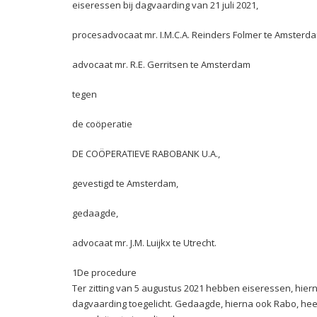
eiseressen bij dagvaarding van 21 juli 2021,
procesadvocaat mr. I.M.C.A. Reinders Folmer te Amsterd
advocaat mr. R.E. Gerritsen te Amsterdam
tegen
de coöperatie
DE COÖPERATIEVE RABOBANK U.A.,
gevestigd te Amsterdam,
gedaagde,
advocaat mr. J.M. Luijkx te Utrecht.
1De procedure
Ter zitting van 5 augustus 2021 hebben eiseressen, hier
dagvaarding toegelicht. Gedaagde, hierna ook Rabo, heef