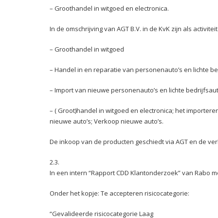
– Groothandel in witgoed en electronica.
In de omschrijving van AGT B.V. in de KvK zijn als activite
– Groothandel in witgoed
– Handel in en reparatie van personenauto’s en lichte be
– Import van nieuwe personenauto’s en lichte bedrijfsaut
– ( Groot)handel in witgoed en electronica; het importe
nieuwe auto’s; Verkoop nieuwe auto’s.
De inkoop van de producten geschiedt via AGT en de ver
2.3.
In een intern “Rapport CDD Klantonderzoek” van Rabo met
Onder het kopje: Te accepteren risicocategorie:
“Gevalideerde risicocategorie Laag