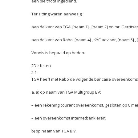
een pleitnota ingediend.
Ter zitting waren aanwezig:
aan de kant van TGA: [naam 1] , [naam 2] en mr. Gerritse
aan de kant van Rabo: [naam 4] , KYC advisor, [naam 5] , [
Vonnis is bepaald op heden.
2De feiten
2.1.
TGA heeft met Rabo de volgende bancaire overeenkoms
a. a) op naam van TGA Multigroup BV:
– een rekening courant overeenkomst, gesloten op 8 mei
– een overeenkomst internetbankieren;
b) op naam van TGA B.V.