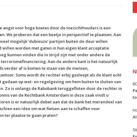
e angst voor hoge boetes door de toezichthouders is een
en. We proberen dat een beetje in perspectief te plaatsen. Aan
zoveel mogelijk ‘dubieuze’ partijen buiten de deur willen
 willen worden met gaten in hun eigen klant acceptatie
eg kunnen vinden die in strijd zijn met onder andere de
errorismefinanciering. Aan de andere kant is het natuurlijk
eds verder af is komen te staan van de mensen,
N
ntoor. Soms wordt de rechter erbij gesleept als de klant echt
t gedaan op wet- en regelgeving om hem buiten te sluiten van
B
en. Zo is onlangs de Rabobank teruggefloten door de rechter in
Pe
onnis van de Rechtbank Amsterdam in deze zaak vindt u
to
toren is er natuurlijk debet aan dat de bank het merendeel van
schien een idee om wat fietsen aan te schaffen voor
Ho
en ter plaatse te gaan praten?
AI
St
Eu