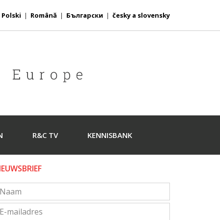
|
Polski
|
Română
|
Български
|
česky a slovensky
N
R&C TV
KENNISBANK
IEUWSBRIEF