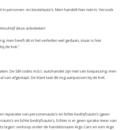
l in personen- en bestelauto’s. Men handelt hier niet in. Verzoek
Omschrijf deze activiteiten:
ing. men heeft dit in het verleden wel gedaan, maar is hier
bij de KvK.”
ten. De SBI codes m.b.t. autohandel zijn niet van toepassing. men
al van afgestapt. De klant laat dit nog aanpassen bij de KvK.
 en reparatie van personenauto’s en lichte bedrijfsauto’s (geen
auto’s en lichte bedrijfsauto’s, Echter is er geen sprake meer van
ts tegen: verkoop onder de handelsnaam Argo Cars en een Argo