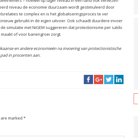
e deelnemers – hoewel op lager niveau in een land ook verliezen
regeerd niveau de economie duurzaam wordt gestimuleerd door
lsrelaties te complex en is het globaliseringsproces te ver
nieuw gebruikt in de eigen uitvoer. Ook schaadt duurdere invoer
 de simulatie met NiGEM suggereren dat protectionisme per saldo
r maakt of voor banengroei zorgt.
rikaanse en andere economieën na invoering van protectionistische
s pad in procenten aan.
s are marked *