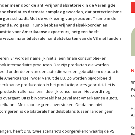
der meer door de anti-vrijhandelsretoriek in de Verenigde
 handelsrelaties dermate complex geworden, dat protectionisme
urgers schaadt. Met de verkiezing van president Trump in de
 agenda. Volgens Trump hebben vrijhandelsakkoorden en
positie voor Amerikaanse exporteurs, hetgeen heeft
 verwezen naar bilaterale handelstekorten van de VS met landen
eteren. Er worden namelijk niet alleen finale consumptie- en
ok intermediaire producten. Dat zijn producten die worden
N
rbeeld onderdelen van een auto die worden gebruikt om de auto te
 de Amerikaanse invoer vanuit de EU. Zo worden bijvoorbeeld
B
erikaanse producenten in het productieproces gebruikt. Het is
Pe
producten allemaal onmiddellijk consumeren. Het wordt nog
to
overgaat. Dit is bijvoorbeeld het geval met Amerikaanse auto’s,
merikaans-Mexicaanse grens oversteken. Omdat het niet
Ho
rrigeren, is de bilaterale handelsbalans tussen landen geen
AI
St
 brengen, heeft DNB twee scenario’s doorgerekend waarbij de VS
Eu