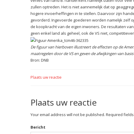
verlies van land B: handel kent namelijk baten voor vel
zullen optreden. Het is niet aannemelijk dat op geagg
hogere invoerheffingen in te stellen. Daarvoor zijn hande
gevorderd. Ingevoerde goederen worden namelijk zelf op
de koopkracht van de eigen inwoners. De resultaten van
geen enkel land als geheel, ook de VS niet, competitieve
De figuur van hierboven illustreert de effecten op de Ame
maatregelen door de VS en geven de a
fwijkingen van basi
Bron: DNB
Plaats uw reactie
Plaats uw reactie
Your email address will not be published. Required field
Bericht