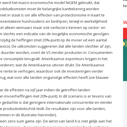
 werd het macro-economische model NiGEM gebruikt, dat
lo
 modeluitkomsten moet de belangrijke kanttekening worden
et in staat is om alle effecten van protectionisme in kaart te
sentatieve huishoudens en bedrijven, terwijl in werkelijkheid
W
niet alleen winnaars maar ook verliezers kennen op sector- en
 slechts een indicatie van de mogelijke economische gevolgen.
nzijdig de heffingen (met 20%-punt) op de invoer uit een aantal
xico). De uitkomsten suggereren dat alle landen slechter af zijn,
en duurder worden, voert de VS minder producten in. Consumenten
de consumptie terugvalt. Amerikaanse exporteurs krijgen in het
oederen, wat de Amerikaanse uitvoer drukt. De Amerikaanse
de rente te verhogen, waardoor ook de investeringen verder
ug, wat voor alle landen ongunstige effecten heeft (zie blauwe
r de effecten na vijf jaar indien de getroffen landen
 invoerheffingen met 20%-punt). In dit scenario is er tevens van
De gedachte is dat geringere internationale concurrentie en minder
 productiviteitschok leidt. De resultaten zijn voor alle landen,
men in de illustratie hieronder).
n zero-sum game zijn. De winst van land A is niet gelijk aan het