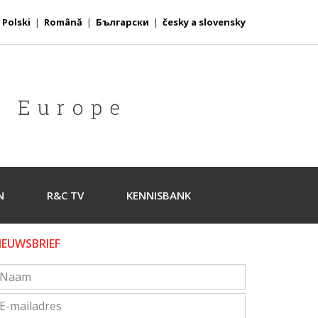
|
Polski
|
Română
|
Български
|
česky a slovensky
N
R&C TV
KENNISBANK
IEUWSBRIEF