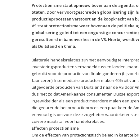
Protectionisme staat opnieuw bovenaan de agenda, on
Staten. Door ver voortgeschreden globalisering zijn
productieprocessen verstoort en de koopkracht van b
VS staat protectionisme weer bovenaan de politieke
globalisering geleid tot een ongunstige concurrentie
geresulteerd in banenverlies in de VS. Hierbij wordt
als Duitsland en China.
Bilaterale handelsrelaties zijn niet eenvoudig te interpr
investeringsproducten verhandeld tussen landen, maar o
gebruikt voor de productie van finale goederen (bijvoo
fabriceren). Intermediaire producten maken 40% uit van
uitgevoerde producten van Duitsland naar de VS door Am
dus niet zo dat Amerikaanse consumenten Duitse export
ingewikkelder als een product meerdere malen een grens 
die gedurende het productieproces een paar keer de A
eenvoudig is om voor deze zogeheten waardeketens te co
zuivere maatstaf voor handelsrelaties.
Effecten protectionisme
Om de effecten van protectionistisch beleid in kaart te