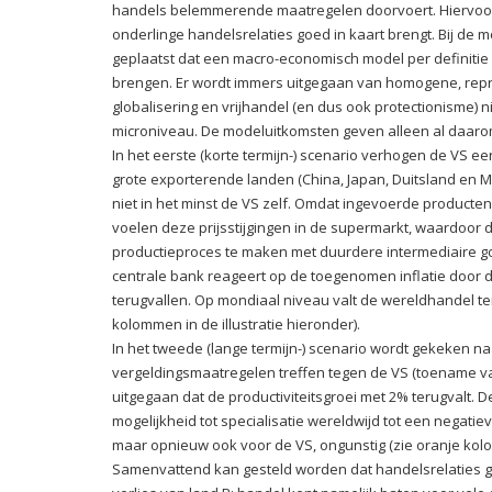
handels belemmerende maatregelen doorvoert. Hiervoor
onderlinge handelsrelaties goed in kaart brengt. Bij de
geplaatst dat een macro-economisch model per definitie ni
brengen. Er wordt immers uitgegaan van homogene, repre
globalisering en vrijhandel (en dus ook protectionisme) 
microniveau. De modeluitkomsten geven alleen al daarom
In het eerste (korte termijn-) scenario verhogen de VS ee
grote exporterende landen (China, Japan, Duitsland en Me
niet in het minst de VS zelf. Omdat ingevoerde product
voelen deze prijsstijgingen in de supermarkt, waardoor 
productieproces te maken met duurdere intermediaire g
centrale bank reageert op de toegenomen inflatie door 
terugvallen. Op mondiaal niveau valt de wereldhandel ter
kolommen in de illustratie hieronder).
In het tweede (lange termijn-) scenario wordt gekeken naa
vergeldingsmaatregelen treffen tegen de VS (toename van
uitgegaan dat de productiviteitsgroei met 2% terugvalt. 
mogelijkheid tot specialisatie wereldwijd tot een negatieve
maar opnieuw ook voor de VS, ongunstig (zie oranje kolom
Samenvattend kan gesteld worden dat handelsrelaties gee