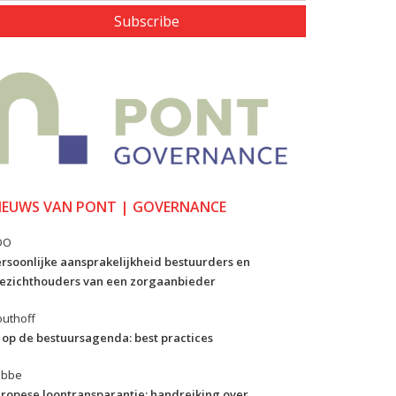
Subscribe
IEUWS VAN PONT | GOVERNANCE
DO
rsoonlijke aansprakelijkheid bestuurders en
ezichthouders van een zorgaanbieder
uthoff
 op de bestuursagenda: best practices
ibbe
ropese loontransparantie: handreiking over