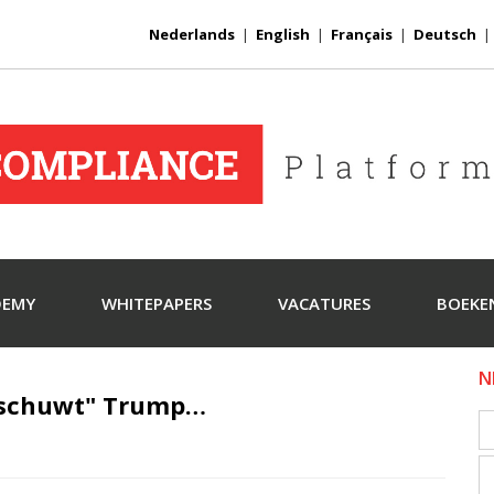
Nederlands
|
English
|
Français
|
Deutsch
DEMY
WHITEPAPERS
VACATURES
BOEKE
N
rschuwt" Trump…