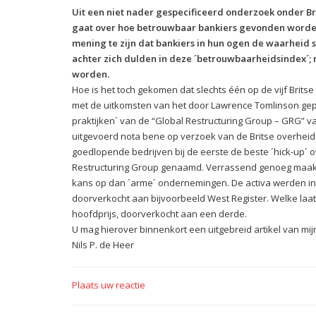
Uit een niet nader gespecificeerd onderzoek onder Br
gaat over hoe betrouwbaar bankiers gevonden worde
mening te zijn dat bankiers in hun ogen de waarheid
achter zich dulden in deze ´betrouwbaarheidsindex´; 
worden.
Hoe is het toch gekomen dat slechts één op de vijf Brits
met de uitkomsten van het door Lawrence Tomlinson gep
praktijken´ van de “Global Restructuring Group – GRG” 
uitgevoerd nota bene op verzoek van de Britse overheid
goedlopende bedrijven bij de eerste de beste ´hick-up´
Restructuring Group genaamd. Verrassend genoeg maakte
kans op dan ´arme´ ondernemingen. De activa werden in 
doorverkocht aan bijvoorbeeld West Register. Welke la
hoofdprijs, doorverkocht aan een derde.
U mag hierover binnenkort een uitgebreid artikel van mi
Nils P. de Heer
Plaats uw reactie