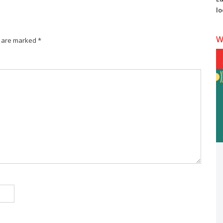
lo
W
s are marked *