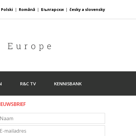
|
Polski
|
Română
|
Български
|
česky a slovensky
N
R&C TV
KENNISBANK
IEUWSBRIEF