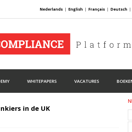
Nederlands
|
English
|
Français
|
Deutsch
DEMY
WHITEPAPERS
VACATURES
BOEKE
N
nkiers in de UK