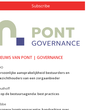
Subscribe
IEUWS VAN PONT | GOVERNANCE
DO
rsoonlijke aansprakelijkheid bestuurders en
ezichthouders van een zorgaanbieder
uthoff
 op de bestuursagenda: best practices
ibbe
ropese loontransparantie: handreiking over