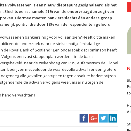
itse volwassenen is een nieuw dieptepunt gesignaleerd als het
n. Slechts een schamele 21% van de ondervraagden zegt van
 spreken. Hiermee moeten bankiers slechts één andere groep
namelijk politici die door 18% van de respondenten geloofd
e volwassenen bankiers nog voor vol aan zien? Heeft dit te maken
ubliceerde onderzoek naar de stelselmatige ´misdadige
van de Royal Bank of Scotland? Een onderzoek dat Tomlinson heeft
. Volgens een vast stappenplan werden – in de basis –
 overgeheveld naar de ziekenboeg van RBS, eufemistisch de Global
N
n bedrijven met voldoende waardevolle activa hier een grotere
nagenoeg alle gevallen gestript en tegen absolute bodemprijzen
B
atstgenoemde de activa vervolgens weer, maar nu tegen de
Pe
to
jn hand verwachten !
Ho
AI
St
Eu