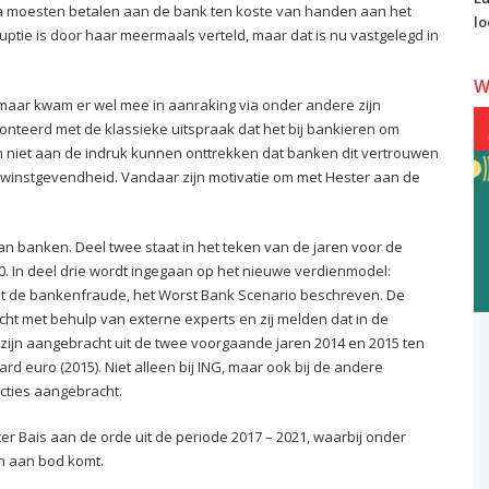
extra moesten betalen aan de bank ten koste van handen aan het
lo
ptie is door haar meermaals verteld, maar dat is nu vastgelegd in
W
maar kwam er wel mee in aanraking via onder andere zijn
ronteerd met de klassieke uitspraak dat het bij bankieren om
h niet aan de indruk kunnen onttrekken dat banken dit vertrouwen
 winstgevendheid. Vandaar zijn motivatie om met Hester aan de
n banken. Deel twee staat in het teken van de jaren voor de
0. In deel drie wordt ingegaan op het nieuwe verdienmodel:
dt de bankenfraude, het Worst Bank Scenario beschreven. De
t met behulp van externe experts en zij melden dat in de
zijn aangebracht uit de twee voorgaande jaren 2014 en 2015 ten
ard euro (2015). Niet alleen bij ING, maar ook bij de andere
ties aangebracht.
er Bais aan de orde uit de periode 2017 – 2021, waarbij onder
n aan bod komt.