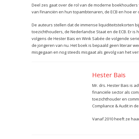
Deel zes gaat over de rol van de moderne boekhouders v
van Financiën en hun topambtenaren, de ECB en hoe er
De auteurs stellen dat de immense liquiditeitstekorten b
toezichthouders, de Nederlandse Staat en de ECB. Er is h
volgens de Hester Bais en Wink Sabée de volgende serie
de jongeren van nu. Het boek is bepaald geen literair wer
misgegaan en nog steeds misgaat als gevolg van het vers
Hester Bais
Mr. drs. Hester Bais is 
financiële sector als com
toezichthouder en commis
Compliance & Audit in de
Vanaf 2010 heeft ze haa