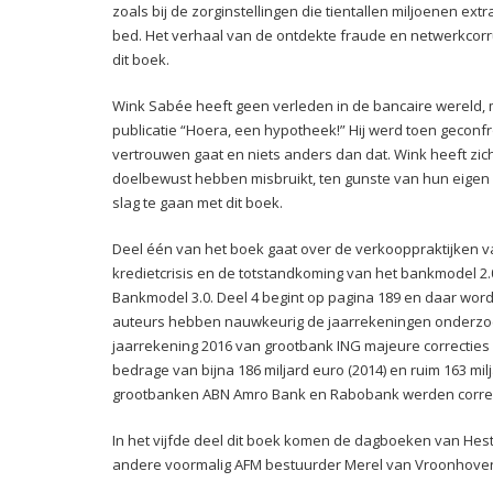
zoals bij de zorginstellingen die tientallen miljoenen 
bed. Het verhaal van de ontdekte fraude en netwerkcorru
dit boek.
Wink Sabée heeft geen verleden in de bancaire wereld, 
publicatie “Hoera, een hypotheek!” Hij werd toen geconf
vertrouwen gaat en niets anders dan dat. Wink heeft zic
doelbewust hebben misbruikt, ten gunste van hun eigen
slag te gaan met dit boek.
Deel één van het boek gaat over de verkooppraktijken va
kredietcrisis en de totstandkoming van het bankmodel 2.
Bankmodel 3.0. Deel 4 begint op pagina 189 en daar wor
auteurs hebben nauwkeurig de jaarrekeningen onderzoch
jaarrekening 2016 van grootbank ING majeure correcties 
bedrage van bijna 186 miljard euro (2014) en ruim 163 milj
grootbanken ABN Amro Bank en Rabobank werden correc
In het vijfde deel dit boek komen de dagboeken van Hest
andere voormalig AFM bestuurder Merel van Vroonhove