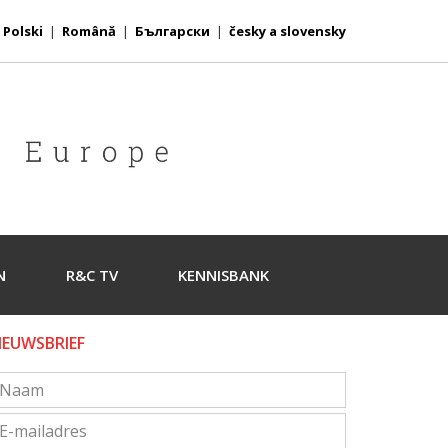
|
Polski
|
Română
|
Български
|
česky a slovensky
N
R&C TV
KENNISBANK
IEUWSBRIEF