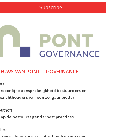
Subscribe
IEUWS VAN PONT | GOVERNANCE
DO
rsoonlijke aansprakelijkheid bestuurders en
ezichthouders van een zorgaanbieder
uthoff
 op de bestuursagenda: best practices
ibbe
ropese loontransparantie: handreiking over