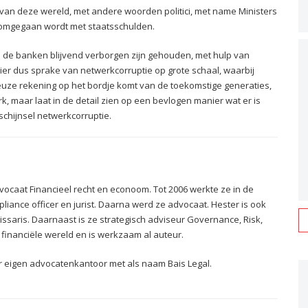
an deze wereld, met andere woorden politici, met name Ministers
 omgegaan wordt met staatsschulden.
ij de banken blijvend verborgen zijn gehouden, met hulp van
ier dus sprake van netwerkcorruptie op grote schaal, waarbij
uze rekening op het bordje komt van de toekomstige generaties,
k, maar laat in de detail zien op een bevlogen manier wat er is
chijnsel netwerkcorruptie.
advocaat Financieel recht en econoom. Tot 2006 werkte ze in de
pliance officer en jurist. Daarna werd ze advocaat. Hester is ook
saris. Daarnaast is ze strategisch adviseur Governance, Risk,
 financiële wereld en is werkzaam al auteur.
r eigen advocatenkantoor met als naam Bais Legal.