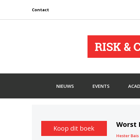
Contact
NIEUWS
EVENTS
ACA
Worst 
Koop dit boek
Hester Bais