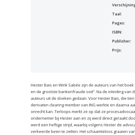
Verschijnin
Taal:
Pages:
ISBN:
Publisher:
Prijs:
Hester Bais en Wink Sabée zijn de auteurs van het boek 
en de grootste bankenfraude ooit”. Na de inleiding van d
auteurs uit de doeken gedaan. Voor Hester Bais, die tien j
derivaten clearing member van ING werkte en daarna aan 
onrecht kan. Terloops merkt ze op dat ze procesadvocaat
ondernemer bij Hester aan en zij werd direct geraakt d
werd een heftige strijd, waarbij volgens Hester de advoc
verkeerde been te zetten. Het schaamteloos graaien van b