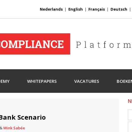
Nederlands
|
English
|
Français
|
Deutsch
DEMY
WHITEPAPERS
VACATURES
BOEKE
N
Bank Scenario
&
Wink Sabée