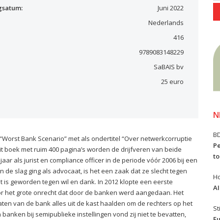
gsatum:
Juni 2022
Nederlands
416
9789083148229
SaBAIS bv
25 euro
N
B
“Worst Bank Scenario” met als ondertitel “Over netwerkcorruptie
Pe
it boek met ruim 400 pagina’s worden de drijfveren van beide
to
aar als jurist en compliance officer in de periode vóór 2006 bij een
de slag ging als advocaat, is het een zaak dat ze slecht tegen
Ho
 is geworden tegen wil en dank. In 2012 klopte een eerste
AI
oor het grote onrecht dat door de banken werd aangedaan. Het
aten van de bank alles uit de kast haalden om de rechters op het
St
anken bij semipublieke instellingen vond zij niet te bevatten,
Eu