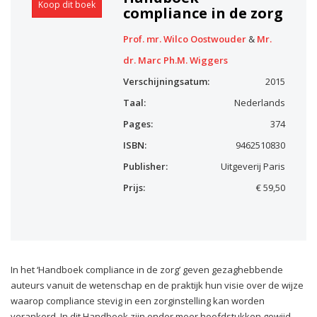
Koop dit boek
compliance in de zorg
Prof. mr. Wilco Oostwouder
&
Mr.
dr. Marc Ph.M. Wiggers
Verschijningsatum:
2015
Taal:
Nederlands
Pages:
374
ISBN:
9462510830
Publisher:
Uitgeverij Paris
Prijs:
€ 59,50
In het ‘Handboek compliance in de zorg’ geven gezaghebbende
auteurs vanuit de wetenschap en de praktijk hun visie over de wijze
waarop compliance stevig in een zorginstelling kan worden
verankerd. In dit Handboek zijn onder meer hoofdstukken gewijd