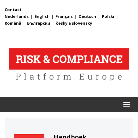
Contact
Nederlands
|
English
|
Français
|
Deutsch
|
Polski
|
Română
|
Български
|
česky a slovensky
Togg
navi
Handboek