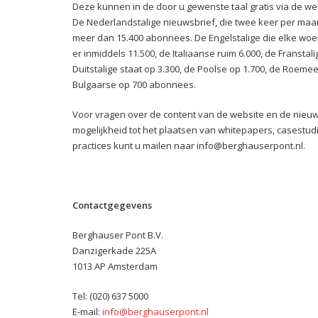
Deze kunnen in de door u gewenste taal gratis via de we
De Nederlandstalige nieuwsbrief, die twee keer per maan
meer dan 15.400 abonnees. De Engelstalige die elke woe
er inmiddels 11.500, de Italiaanse ruim 6.000, de Franstal
Duitstalige staat op 3.300, de Poolse op 1.700, de Roeme
Bulgaarse op 700 abonnees.
Voor vragen over de content van de website en de nieu
mogelijkheid tot het plaatsen van whitepapers, casestudi
practices kunt u mailen naar info@berghauserpont.nl.
Contactgegevens
Berghauser Pont B.V.
Danzigerkade 225A
1013 AP Amsterdam
Tel: (020) 637 5000
E-mail:
info@berghauserpont.nl