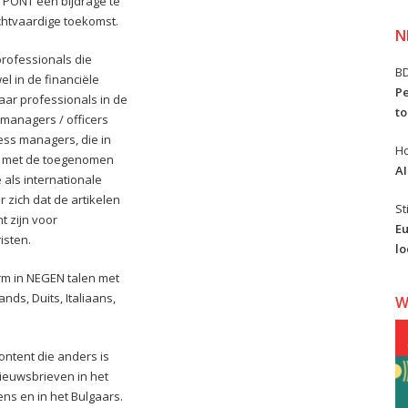
 PONT een bijdrage te
chtvaardige toekomst.
N
professionals die
B
l in de financiële
Pe
aar professionals in de
to
 managers / officers
ess managers, die in
Ho
n met de toegenomen
AI
 als internationale
 zich dat de artikelen
St
t zijn voor
Eu
isten.
lo
orm in NEGEN talen met
nds, Duits, Italiaans,
W
ontent die anders is
ieuwsbrieven in het
ens en in het Bulgaars.