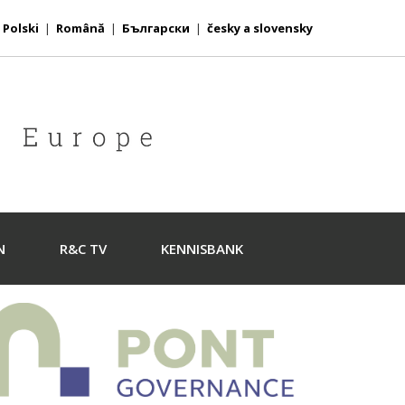
|
Polski
|
Română
|
Български
|
česky a slovensky
N
R&C TV
KENNISBANK