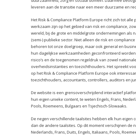
duurzaamheid, zorg en sociaal domein. Daarmee beoogt
leveren aan de transitie naar een meer duurzame en re
Het Risk & Compliance Platform Europe richt zich tot alle 
werkzaam zijn op het gebied van risk en compliance, zowe
wereld, bij de grote en middelgrote ondernemingen als n
(semi-) publieke sector. Niet alleen de risk en compliance
behoren tot onze doelgroep, maar ook general en busin
hun dagelijkse werkzaamheden geconfronteerd worde
risico’s en de toegenomen regeldruk van zowel nationale
overheidsinstanties en toezichthouders. Het spreekt voor
op het Risk & Compliance Platform Europe ook interessan
toezichthouders, accountants, controllers, auditors en jur
De website is een grensoverschrijdend interactief platf
hun eigen unieke content, te weten Engels, Frans, Nederla
Pools, Roemeens, Bulgaars en Tsjechisch-Slowaaks.
De negen verschillende taalsites hebben elk hun eigen c
dan de andere taalsites. Op dit moment verschijnen de n
Nederlands, Frans, Duits, Engels, Italiaans, Pools, Roeme