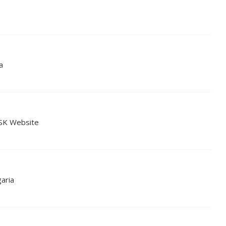
a
Z/SK Website
garia