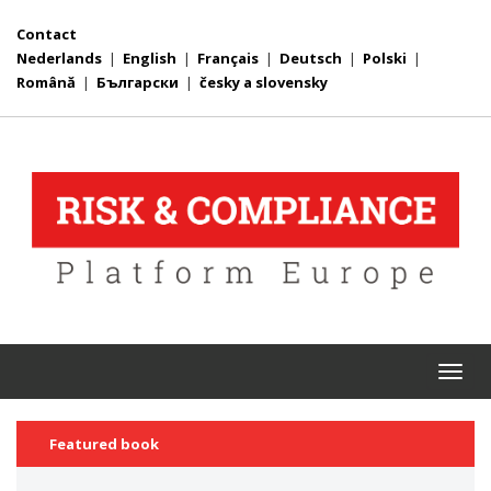
Contact
Nederlands
|
English
|
Français
|
Deutsch
|
Polski
|
Română
|
Български
|
česky a slovensky
Togg
navi
Featured book