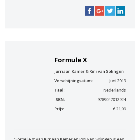
Formule X
Jurriaan Kamer
&
Rini van Solingen
Verschijningsatum:
Juni 2019
Taal:
Nederlands
ISBN:
9789047012924
Prijs:
€ 21,99
“Formule X’ van Jurriaan Kamer en Rini van Solingen is een