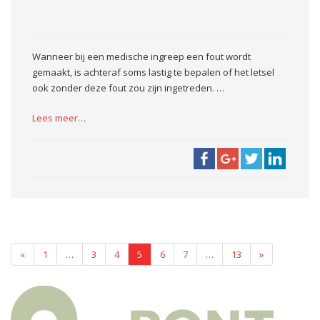
Wanneer bij een medische ingreep een fout wordt
gemaakt, is achteraf soms lastig te bepalen of het letsel
ook zonder deze fout zou zijn ingetreden. …
Lees meer…
«
1
…
3
4
5
6
7
…
13
»