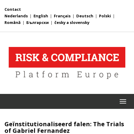
Contact
Nederlands
|
English
|
Français
|
Deutsch
|
Polski
|
Română
|
Български
|
česky a slovensky
Togg
navi
Geïnstitutionaliseerd falen: The Trials
of Gabriel Fernandez