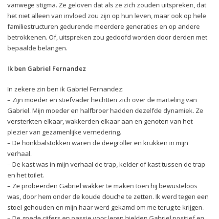
vanwege stigma. Ze geloven dat als ze zich zouden uitspreken, dat
het niet alleen van invloed zou zijn op hun leven, maar ook op hele
familiestructuren gedurende meerdere generaties en op andere
betrokkenen. Of, uitspreken zou gedoofd worden door derden met
bepaalde belangen.
Ik ben Gabriel Fernandez
In zekere zin ben ik Gabriel Fernandez:
– Zijn moeder en stiefvader hechtten zich over de marteling van
Gabriel. Mijn moeder en halfbroer hadden dezelfde dynamiek. Ze
versterkten elkaar, wakkerden elkaar aan en genoten van het
plezier van gezamenlijke vernedering.
– De honkbalstokken waren de deegroller en krukken in mijn
verhaal.
– De kast was in mijn verhaal de trap, kelder of kast tussen de trap
en het toilet.
– Ze probeerden Gabriel wakker te maken toen hij bewusteloos
was, door hem onder de koude douche te zetten. Ik werd tegen een
stoel gehouden en mijn haar werd gekamd om me terug te krijgen.
– De goede cijfers en passie voor leren hielden Gabriel positief en