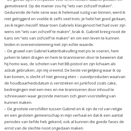
gemotiveerd. Op die manier zou hij “iets van zichzelf maken”.
Gedurende de hele serie was ik helemaal rustig van binnen, werd ik
niet getriggerd en voelde ik zelfs veel trots. Je hebt het goed gedaan,
zei ik tegen mezelf. Maar toen Gabriels klasgenoot het had over zijn
wens om “iets van zichzelf te maken”, brak ik. Gabriël kreeg nooit de
kans om “iets van zichzelf te maken” en om een leven te kunnen
leiden in overeenstemming met zijn echte waarde.
– De gruwel van Gabriel kattenbakvulling met pis te voeren, hem
jurken te laten dragen en hem te tiranniseren door te beweren dat
hij homo was, de schoten van het BB-pistool en zijn lichaam als
asbak gebruiken, zijn mij vreemd. De beste vergelijking waar ik op
kan komen, is slecht of niet genoeg eten – zuivelproducten waarvan
de houdbaarheidsdatum is verstreken en junkfood zoals cake,
bedreigingen met een mes en me tiranniseren door inhoud te
schreeuwen waar gezonde mensen zich geen voorstelling van
kunnen maken.
– De grootste verschillen tussen Gabriel en ik zijn de rol van religie
en een gesloten gemeenschap in mijn verhaal en dat ik een aantal
periodes van liefde heb gekend, ook al kunnen die goede fases de
ernst van de slechte nooit ongedaan maken.