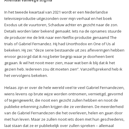
In het tweede kwartaal van 2021 wordt er een Nederlandse
televisieproductie uitgezonden over mijn verhaal en het boek
Exodus uit de vuurtoren, Schaduw achter en gezicht naar de zon.
Details worden later bekend gemaakt. Iets na de opnames stuurde
de producer me de link naar een Netflix-productie genaamd The
trials of Gabriel Fernandez. Hij had Unorthodox en One of Us al
bekeken. Hij zei: “deze serie bestaande uit zes afleveringen hebben
ervoor gezorgd dat ik nog beter begrijp waar je doorheen bent
gegaan. Ik wil het nooit meer zien, maar wat ben ik blij dat ik het
gezien heb. Iedereen zou dit moeten zien”. Vanzelfsprekend heb ik
het vervolgens bekeken.
Helaas zijn er over de hele wereld veel te veel Gabriel Fernandezen,
wiens levens op brute wijze worden ontnomen, vernietigd, gevormd
of tegengewerkt, die nooit een gezicht zullen hebben en nooit de
publieke erkenning zullen krijgen die ze verdienen. De meerderheid
van de Gabriel Fernandezen die het overleven, helen en gaan door
met hun leven. Maar ze zullen nooit iets doen met hun geschiedenis,
laat staan dat ze er publiekelijk over zullen spreken – allemaal