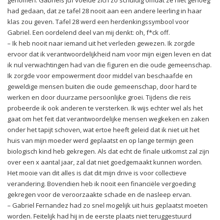
had gedaan, dat ze tafel 28 nooit aan een andere leerling in haar
klas zou geven. Tafel 28 werd een herdenkingssymbool voor
Gabriel. Een oordelend deel van mij denkt: oh, f*ck off.
– Ik heb nooit naar iemand uit het verleden gewezen. Ik zorgde
ervoor dat ik verantwoordelijkheid nam voor mijn eigen leven en dat
ik nul verwachtingen had van die figuren en die oude gemeenschap.
Ik zorgde voor empowerment door middel van beschaafde en
geweldige mensen buiten die oude gemeenschap, door hard te
werken en door duurzame persoonlijke groei. Tijdens die reis
probeerde ik ook anderen te versterken. Ik wijs echter wel als het
gaat om het feit dat verantwoordelijke mensen wegkeken en zaken
onder het tapijt schoven, wat ertoe heeft geleid dat ik niet uit het
huis van mijn moeder werd geplaatst en op lange termijn geen
biologisch kind heb gekregen. Als dat echt de finale uitkomst zal zijn
over een x aantal jaar, zal dat niet goedgemaakt kunnen worden.
Het mooie van dit alles is dat dit mijn drive is voor collectieve
verandering. Bovendien heb ik nooit een financiële vergoeding
gekregen voor de veroorzaakte schade en de nasleep ervan.
– Gabriel Fernandez had zo snel mogelijk uit huis geplaatst moeten
worden. Feitelijk had hij in de eerste plaats niet teruggestuurd