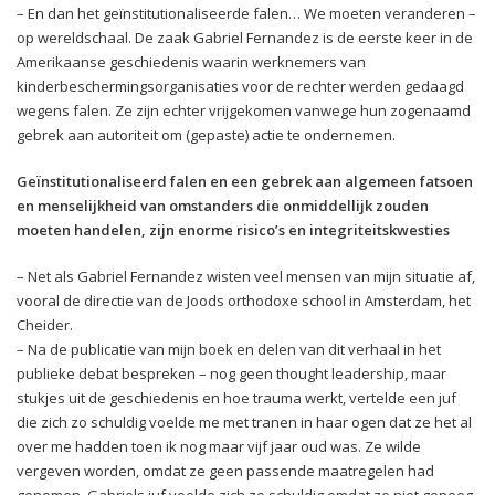
– En dan het geïnstitutionaliseerde falen… We moeten veranderen –
op wereldschaal. De zaak Gabriel Fernandez is de eerste keer in de
Amerikaanse geschiedenis waarin werknemers van
kinderbeschermingsorganisaties voor de rechter werden gedaagd
wegens falen. Ze zijn echter vrijgekomen vanwege hun zogenaamd
gebrek aan autoriteit om (gepaste) actie te ondernemen.
Geïnstitutionaliseerd falen en een gebrek aan algemeen fatsoen
en menselijkheid van omstanders die onmiddellijk zouden
moeten handelen, zijn enorme risico’s en integriteitskwesties
– Net als Gabriel Fernandez wisten veel mensen van mijn situatie af,
vooral de directie van de Joods orthodoxe school in Amsterdam, het
Cheider.
– Na de publicatie van mijn boek en delen van dit verhaal in het
publieke debat bespreken – nog geen thought leadership, maar
stukjes uit de geschiedenis en hoe trauma werkt, vertelde een juf
die zich zo schuldig voelde me met tranen in haar ogen dat ze het al
over me hadden toen ik nog maar vijf jaar oud was. Ze wilde
vergeven worden, omdat ze geen passende maatregelen had
genomen. Gabriels juf voelde zich zo schuldig omdat ze niet genoeg