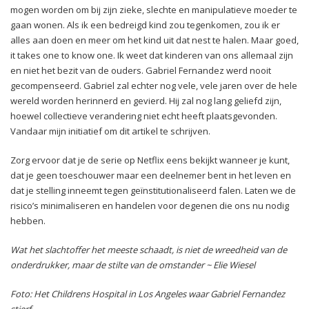
mogen worden om bij zijn zieke, slechte en manipulatieve moeder te
gaan wonen. Als ik een bedreigd kind zou tegenkomen, zou ik er
alles aan doen en meer om het kind uit dat nest te halen. Maar goed,
it takes one to know one. Ik weet dat kinderen van ons allemaal zijn
en niet het bezit van de ouders. Gabriel Fernandez werd nooit
gecompenseerd. Gabriel zal echter nog vele, vele jaren over de hele
wereld worden herinnerd en gevierd. Hij zal nog lang geliefd zijn,
hoewel collectieve verandering niet echt heeft plaatsgevonden.
Vandaar mijn initiatief om dit artikel te schrijven.
Zorg ervoor dat je de serie op Netflix eens bekijkt wanneer je kunt,
dat je geen toeschouwer maar een deelnemer bent in het leven en
dat je stelling inneemt tegen geïnstitutionaliseerd falen. Laten we de
risico’s minimaliseren en handelen voor degenen die ons nu nodig
hebben.
Wat het slachtoffer het meeste schaadt, is niet de wreedheid van de
onderdrukker, maar de stilte van de omstander ~ Elie Wiesel
Foto: Het Childrens Hospital in Los Angeles waar Gabriel Fernandez
stierf.