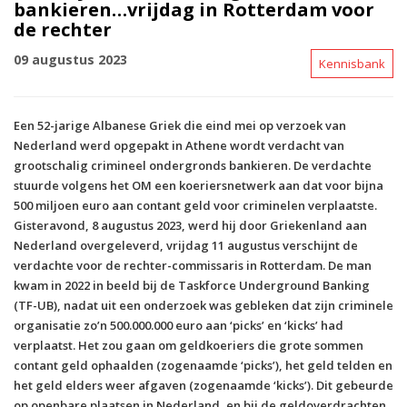
bankieren…vrijdag in Rotterdam voor
de rechter
09 augustus 2023
Kennisbank
Een 52-jarige Albanese Griek die eind mei op verzoek van
Nederland werd opgepakt in Athene wordt verdacht van
grootschalig crimineel ondergronds bankieren. De verdachte
stuurde volgens het OM een koeriersnetwerk aan dat voor bijna
500 miljoen euro aan contant geld voor criminelen verplaatste.
Gisteravond, 8 augustus 2023, werd hij door Griekenland aan
Nederland overgeleverd, vrijdag 11 augustus verschijnt de
verdachte voor de rechter-commissaris in Rotterdam. De man
kwam in 2022 in beeld bij de Taskforce Underground Banking
(TF-UB), nadat uit een onderzoek was gebleken dat zijn criminele
organisatie zo’n 500.000.000 euro aan ‘picks’ en ‘kicks’ had
verplaatst. Het zou gaan om geldkoeriers die grote sommen
contant geld ophaalden (zogenaamde ‘picks’), het geld telden en
het geld elders weer afgaven (zogenaamde ‘kicks’). Dit gebeurde
op openbare plaatsen in Nederland, en bij de geldoverdrachten