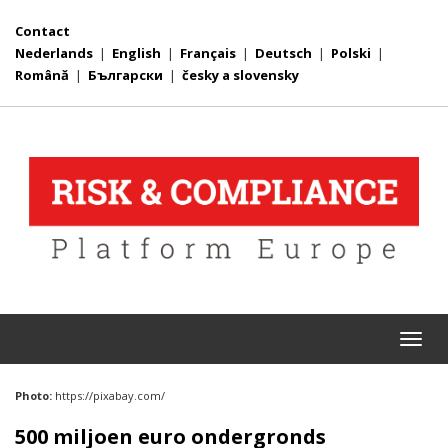
Contact
Nederlands
|
English
|
Français
|
Deutsch
|
Polski
|
Română
|
Български
|
česky a slovensky
Togg
navi
Photo:
https://pixabay.com/
500 miljoen euro ondergronds