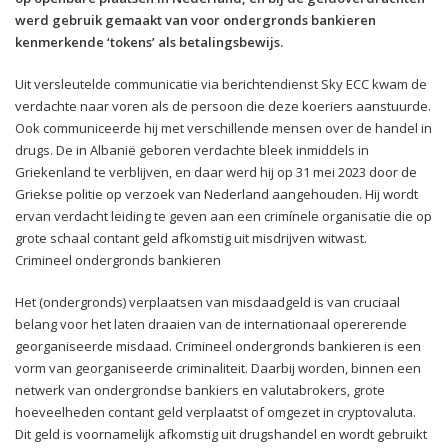
werd gebruik gemaakt van voor ondergronds bankieren
kenmerkende ‘tokens’ als betalingsbewijs.
Uit versleutelde communicatie via berichtendienst Sky ECC kwam de
verdachte naar voren als de persoon die deze koeriers aanstuurde.
Ook communiceerde hij met verschillende mensen over de handel in
drugs. De in Albanië geboren verdachte bleek inmiddels in
Griekenland te verblijven, en daar werd hij op 31 mei 2023 door de
Griekse politie op verzoek van Nederland aangehouden. Hij wordt
ervan verdacht leiding te geven aan een crimínele organisatie die op
grote schaal contant geld afkomstig uit misdrijven witwast.
Crimineel ondergronds bankieren
Het (ondergronds) verplaatsen van misdaadgeld is van cruciaal
belang voor het laten draaien van de internationaal opererende
georganiseerde misdaad. Crimineel ondergronds bankieren is een
vorm van georganiseerde criminaliteit. Daarbij worden, binnen een
netwerk van ondergrondse bankiers en valutabrokers, grote
hoeveelheden contant geld verplaatst of omgezet in cryptovaluta.
Dit geld is voornamelijk afkomstig uit drugshandel en wordt gebruikt