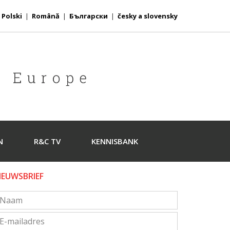
|
Polski
|
Română
|
Български
|
česky a slovensky
N
R&C TV
KENNISBANK
IEUWSBRIEF