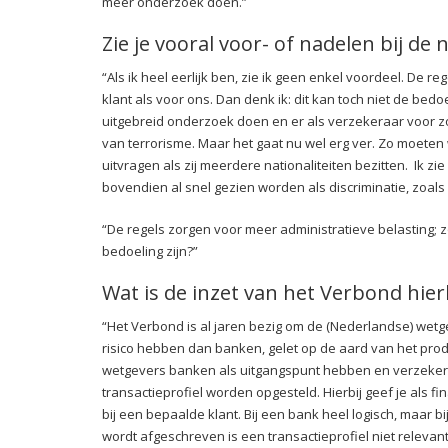
meer onderzoek doen.”
Zie je vooral voor- of nadelen bij de
“Als ik heel eerlijk ben, zie ik geen enkel voordeel. De 
klant als voor ons. Dan denk ik: dit kan toch niet de bedoe
uitgebreid onderzoek doen en er als verzekeraar voor zor
van terrorisme. Maar het gaat nu wel erg ver. Zo moeten 
uitvragen als zij meerdere nationaliteiten bezitten. Ik z
bovendien al snel gezien worden als discriminatie, zoals
“De regels zorgen voor meer administratieve belasting; zo
bedoeling zijn?”
Wat is de inzet van het Verbond hierb
“Het Verbond is al jaren bezig om de (Nederlandse) wetg
risico hebben dan banken, gelet op de aard van het prod
wetgevers banken als uitgangspunt hebben en verzekeraa
transactieprofiel worden opgesteld. Hierbij geef je als f
bij een bepaalde klant. Bij een bank heel logisch, maar
wordt afgeschreven is een transactieprofiel niet relevant