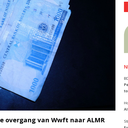
N
B
Pe
to
Ho
AI
 de overgang van Wwft naar ALMR
St
Eu