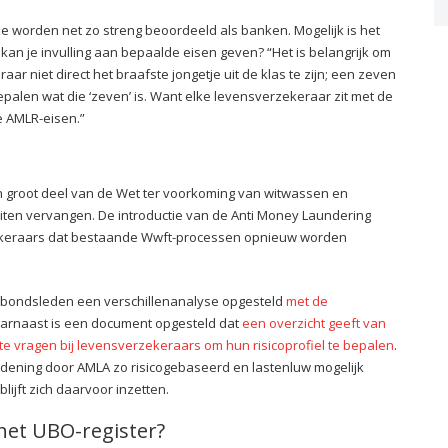
 worden net zo streng beoordeeld als banken. Mogelijk is het
 kan je invulling aan bepaalde eisen geven? “Het is belangrijk om
aar niet direct het braafste jongetje uit de klas te zijn; een zeven
bepalen wat die ‘zeven’ is. Want elke levensverzekeraar zit met de
e AMLR-eisen.”
n groot deel van de Wet ter voorkoming van witwassen en
iten vervangen. De introductie van de Anti Money Laundering
zekeraars dat bestaande Wwft-processen opnieuw worden
erbondsleden een verschillenanalyse opgesteld
met de
arnaast is een document opgesteld dat
een overzicht geeft van
 vragen bij levensverzekeraars om hun risicoprofiel te bepalen
.
ordening door AMLA zo risicogebaseerd en lastenluw mogelijk
ijft zich daarvoor inzetten.
het UBO-register?