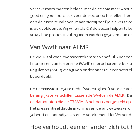
Verzekeraars moeten helaas ‘met de stroom mee’ want ze
goed om good practices voor de sector op te stellen: hoe
aan de eisen te voldoen, maar hierbij hoef je als verzeker
is ook voldoende. Wij willen als CIB de sector helpen te 
vraag hoe precies invulling moet worden gegeven aan d
Van Wwft naar ALMR
De AMLR zal voor levensverzekeraars vanaf juli 2027 ee
financieren van terrorisme (Wwft) en bijbehorende beslu
Regulation (AMLR) vraagt van onder andere levensver
beoordeeld.
De Commissie Integere Bedrijfsvoering heeft voor de V
belangrijkste verschillen tussen de Wwft en de AMLR.
Da
de datapunten die de EBA/AMLA hebben voorgesteld op te
Het is essentieel dat de invulling van de anti-witwasver
gebeurt om onnodige lasten te voorkomen. Het Verbond bl
Hoe verhoudt een en ander zich tot 