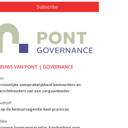
Subscribe
IEUWS VAN PONT | GOVERNANCE
DO
rsoonlijke aansprakelijkheid bestuurders en
ezichthouders van een zorgaanbieder
uthoff
 op de bestuursagenda: best practices
ibbe
ropese loontransparantie: handreiking over