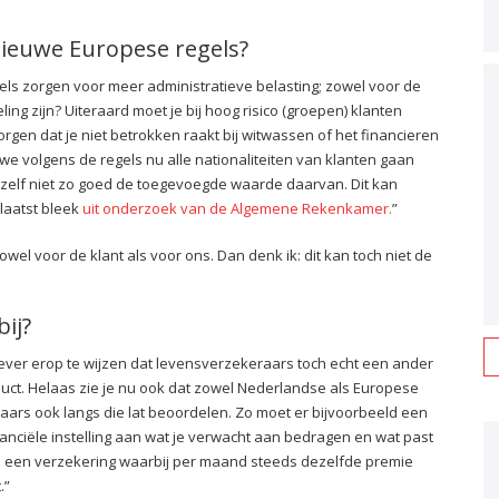
 nieuwe Europese regels?
regels zorgen voor meer administratieve belasting; zowel voor de
ling zijn? Uiteraard moet je bij hoog risico (groepen) klanten
gen dat je niet betrokken raakt bij witwassen of het financieren
we volgens de regels nu alle nationaliteiten van klanten gaan
ie zelf niet zo goed de toegevoegde waarde daarvan. Dit kan
 laatst bleek
uit onderzoek van de Algemene Rekenkamer.
”
wel voor de klant als voor ons. Dan denk ik: dit kan toch niet de
ij?
ever erop te wijzen dat levensverzekeraars toch echt een ander
uct. Helaas zie je nu ook dat zowel Nederlandse als Europese
rs ook langs die lat beoordelen. Zo moet er bijvoorbeeld een
inanciële instelling aan wat je verwacht aan bedragen en wat past
 bij een verzekering waarbij per maand steeds dezelfde premie
.”