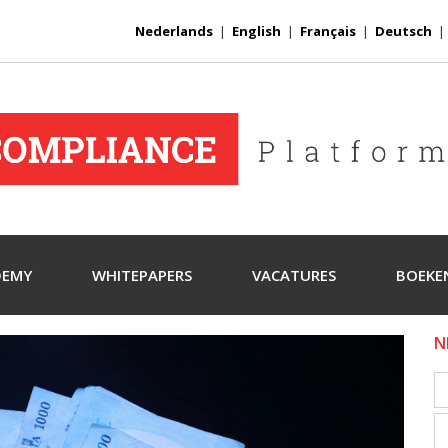
Nederlands
|
English
|
Français
|
Deutsch
DEMY
WHITEPAPERS
VACATURES
BOEKE
N