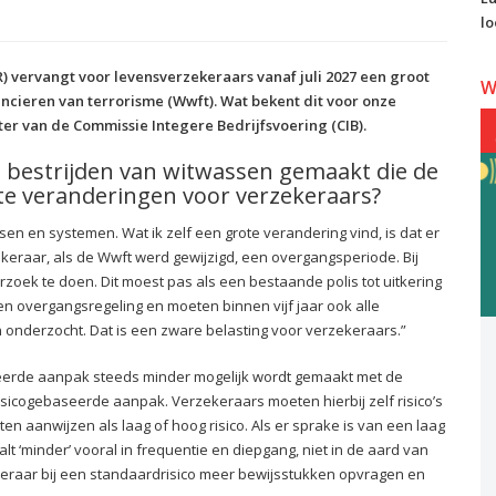
lo
 vervangt voor levensverzekeraars vanaf juli 2027 een groot
W
ncieren van terrorisme (Wwft). Wat bekent dit voor onze
ter van de Commissie Integere Bedrijfsvoering (CIB).
t bestrijden van witwassen gemaakt die de
ste veranderingen voor verzekeraars?
ssen en systemen. Wat ik zelf een grote verandering vind, is dat er
ekeraar, als de Wwft werd gewijzigd, een overgangsperiode. Bij
oek te doen. Dit moest pas als een bestaande polis tot uitkering
n overgangsregeling en moeten binnen vijf jaar ook alle
 onderzocht. Dat is een zware belasting voor verzekeraars.”
seerde aanpak steeds minder mogelijk wordt gemaakt met de
isicogebaseerde aanpak. Verzekeraars moeten hierbij zelf risico’s
n aanwijzen als laag of hoog risico. Als er sprake is van een laag
lt ‘minder’ vooral in frequentie en diepgang, niet in de aard van
keraar bij een standaardrisico meer bewijsstukken opvragen en