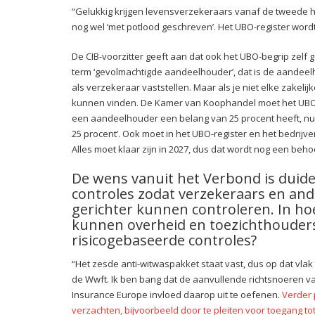
“Gelukkig krijgen levensverzekeraars vanaf de tweede helft
nog wel ‘met potlood geschreven’. Het UBO-register word
De CIB-voorzitter geeft aan dat ook het UBO-begrip zelf 
term ‘gevolmachtigde aandeelhouder’, dat is de aandee
als verzekeraar vaststellen. Maar als je niet elke zakelij
kunnen vinden. De Kamer van Koophandel moet het UBO-
een aandeelhouder een belang van 25 procent heeft, nu 
25 procent’. Ook moet in het UBO-register en het bedrij
Alles moet klaar zijn in 2027, dus dat wordt nog een behoo
De wens vanuit het Verbond is duide
controles zodat verzekeraars en ande
gerichter kunnen controleren. In ho
kunnen overheid en toezichthouder
risicogebaseerde controles?
“Het zesde anti-witwaspakket staat vast, dus op dat vlak
de Wwft. Ik ben bang dat de aanvullende richtsnoeren v
Insurance Europe invloed daarop uit te oefenen.
Verder 
verzachten, bijvoorbeeld door te pleiten voor toegang to