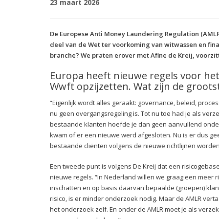
23 maart 2026
De Europese Anti Money Laundering Regulation (AMLR)
deel van de Wet ter voorkoming van witwassen en fina
branche? We praten erover met Afine de Kreij, voorzit
Europa heeft nieuwe regels voor he
Wwft opzijzetten. Wat zijn de groot
“Eigenlijk wordt alles geraakt: governance, beleid, proce
nu geen overgangsregeling is. Tot nu toe had je als verz
bestaande klanten hoefde je dan geen aanvullend onderz
kwam of er een nieuwe werd afgesloten. Nu is er dus gee
bestaande cliënten volgens de nieuwe richtlijnen worden
Een tweede punt is volgens De Kreij dat een risicogeba
nieuwe regels. “In Nederland willen we graag een meer r
inschatten en op basis daarvan bepaalde (groepen) klante
risico, is er minder onderzoek nodig. Maar de AMLR vertaa
het onderzoek zelf. En onder de AMLR moet je als verze