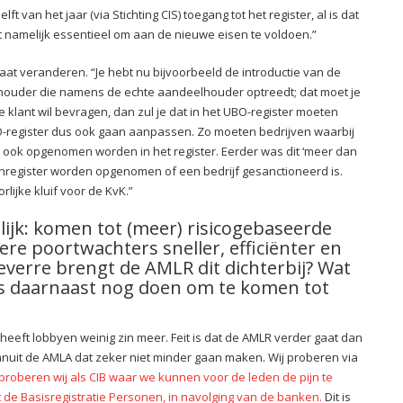
 van het jaar (via Stichting CIS) toegang tot het register, al is dat
t namelijk essentieel om aan de nieuwe eisen te voldoen.”
gaat veranderen. “Je hebt nu bijvoorbeeld de introductie van de
lhouder die namens de echte aandeelhouder optreedt; dat moet je
ke klant wil bevragen, dan zul je dat in het UBO-register moeten
register dus ook gaan aanpassen. Zo moeten bedrijven waarbij
ook opgenomen worden in het register. Eerder was dit ‘meer dan
venregister worden opgenomen of een bedrijf gesanctioneerd is.
rlijke kluif voor de KvK.”
lijk: komen tot (meer) risicogebaseerde
re poortwachters sneller, efficiënter en
everre brengt de AMLR dit dichterbij? Wat
s daarnaast nog doen om te komen tot
 heeft lobbyen weinig zin meer. Feit is dat de AMLR verder gaat dan
anuit de AMLA dat zeker niet minder gaan maken. Wij proberen via
proberen wij als CIB waar we kunnen voor de leden de pijn te
t de Basisregistratie Personen, in navolging van de banken.
Dit is