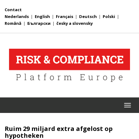
Contact
Nederlands
|
English
|
Français
|
Deutsch
|
Polski
|
Română
|
Български
|
česky a slovensky
Togg
navi
Ruim 29 miljard extra afgelost op
hypotheken