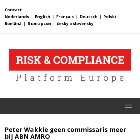
Contact
Nederlands
|
English
|
Français
|
Deutsch
|
Polski
|
Română
|
Български
|
česky a slovensky
Togg
navi
Peter Wakkie geen commissaris meer
bij ABN AMRO