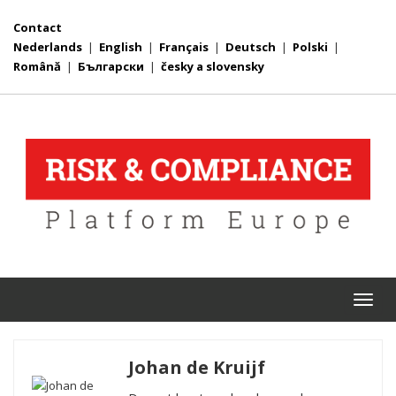
Contact
Nederlands
|
English
|
Français
|
Deutsch
|
Polski
|
Română
|
Български
|
česky a slovensky
Togg
navi
Johan de Kruijf