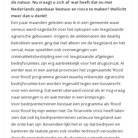
de natuur. Nu vraagt u zich af: wat heeft dat nu met
Nederlands openbaar bestuur en risico te maken? Wellicht
meer dan u denkt!
Een paar maanden geleden was ik in een gemeente waar
serieus werd nagedacht over het opkopen van leegstaande
agrarische gebouwen. Volgens de ambtenaren die daarbij
betrokken waren ging dat niet alleen om de leegstand en het
verval, maar speelden ook overwegingen van
criminaliteitsbestrijding een rol: leegstaande afgelegen
bedrijfsruimtes zijn erg aantrekkelijk voor het drugscircuit. Al
eerder was in een aantal provincies het zogenaamde ‘Rood
voor Rood’ programma gestart waarbij onbenutte agrarische
bedrijfsruimte kon worden ‘ingeruild’ tegen een bouwrecht
voor een woning. Dat werkt uiteraard vooral als er nog vraag
naar woningen is en wat minder in een krimpregio.
Voor bedrijventerreinen bestaat een programma als ‘Rood
voor Rood’ bij mijn weten niet. De financiële crisis heeft laten
zien dat ook bij bedrijventerreinen serieuze leegstand aan
de orde kan zijn. Bovendien lijkt het er op dat bedrijven en
kantoren de laatste jaren ook sneller technisch verouderen
door de energietransitie en de daarmee samenhangende