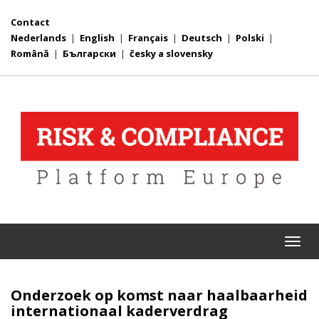
Contact
Nederlands
|
English
|
Français
|
Deutsch
|
Polski
|
Română
|
Български
|
česky a slovensky
Togg
navi
Onderzoek op komst naar haalbaarheid
internationaal kaderverdrag