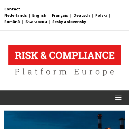
Contact
Nederlands
|
English
|
Français
|
Deutsch
|
Polski
|
Română
|
Български
|
česky a slovensky
Togg
navi