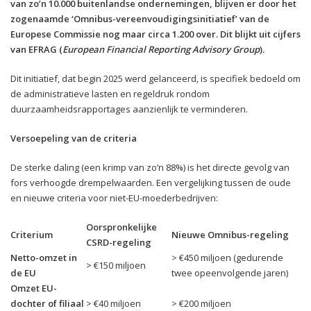
van zo’n 10.000 buitenlandse ondernemingen, blijven er door het
zogenaamde ‘Omnibus-vereenvoudigingsinitiatief’ van de
Europese Commissie nog maar circa 1.200 over. Dit blijkt uit cijfers
van EFRAG (
European Financial Reporting Advisory Group
).
Dit initiatief, dat begin 2025 werd gelanceerd, is specifiek bedoeld om
de administratieve lasten en regeldruk rondom
duurzaamheidsrapportages aanzienlijk te verminderen.
Versoepeling van de criteria
De sterke daling (een krimp van zo’n 88%) is het directe gevolg van
fors verhoogde drempelwaarden. Een vergelijking tussen de oude
en nieuwe criteria voor niet-EU-moederbedrijven:
Oorspronkelijke
Criterium
Nieuwe Omnibus-regeling
CSRD-regeling
Netto-omzet in
> €450 miljoen (gedurende
> €150 miljoen
de EU
twee opeenvolgende jaren)
Omzet EU-
dochter of filiaal
> €40 miljoen
> €200 miljoen