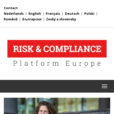
Contact
Nederlands
|
English
|
Français
|
Deutsch
|
Polski
|
Română
|
Български
|
česky a slovensky
Togg
navi