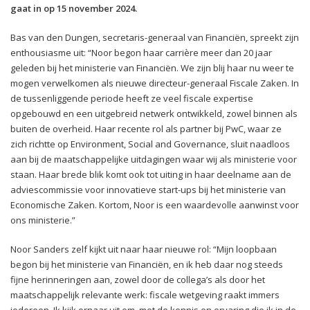
gaat in op 15 november 2024.
Bas van den Dungen, secretaris-generaal van Financiën, spreekt zijn
enthousiasme uit: “Noor begon haar carrière meer dan 20 jaar
geleden bij het ministerie van Financiën. We zijn blij haar nu weer te
mogen verwelkomen als nieuwe directeur-generaal Fiscale Zaken. In
de tussenliggende periode heeft ze veel fiscale expertise
opgebouwd en een uitgebreid netwerk ontwikkeld, zowel binnen als
buiten de overheid. Haar recente rol als partner bij PwC, waar ze
zich richtte op Environment, Social and Governance, sluit naadloos
aan bij de maatschappelijke uitdagingen waar wij als ministerie voor
staan. Haar brede blik komt ook tot uiting in haar deelname aan de
adviescommissie voor innovatieve start-ups bij het ministerie van
Economische Zaken. Kortom, Noor is een waardevolle aanwinst voor
ons ministerie.”
Noor Sanders zelf kijkt uit naar haar nieuwe rol: “Mijn loopbaan
begon bij het ministerie van Financiën, en ik heb daar nog steeds
fijne herinneringen aan, zowel door de collega’s als door het
maatschappelijk relevante werk: fiscale wetgeving raakt immers
iedereen. Ik kijk ernaar uit om, met de kennis en ervaring die ik in de