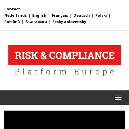
Contact
Nederlands
|
English
|
Français
|
Deutsch
|
Polski
|
Română
|
Български
|
česky a slovensky
Togg
navi