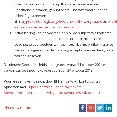
praktijkvoorbeelden (ook) op thema, en apart van de
Specifieke leidraden, gepubliceerd. Thema’s waarover het BFT
al heeft geschreven
zijn:
cryptovaluta
,
registergoederenpraktijk
,
zorgfraude
en
prakt
van witwassen en terrorismefinanciering.
Actualisering van de voorbeelden bij de subjectieve indicator
aan de hand van recente rechtspraak en inzichten. De
geschetste voorbeelden zijn als mogelijk ongebruikelijk aan te
merken als geen voor de instelling acceptabele verklaring kan
worden gegeven.
De nieuwe Specifieke leidraden gelden vanaf 24 oktober 2024 en
vervangen de Specifieke leidraden van 24 oktober 2018.
Voor vragen over toezicht door BFT en de Wwft kunt u contact
opnemen met
Jurjan Geertsma (JahaeRaymakers
Advocaten)
en
Miranda de Mik (JahaeRaymakers Advocaten)
.
Plaats uw reactie