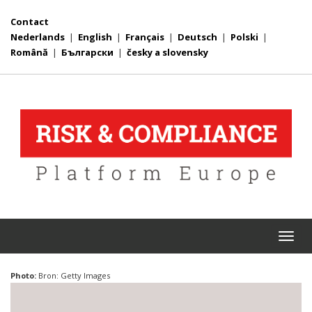
Contact
Nederlands
|
English
|
Français
|
Deutsch
|
Polski
|
Română
|
Български
|
česky a slovensky
Togg
navi
Photo:
Bron: Getty Images