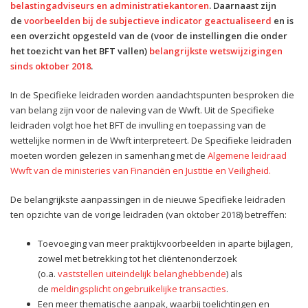
belastingadviseurs en administratiekantoren
. Daarnaast zijn
de
voorbeelden bij de subjectieve indicator geactualiseerd
en is
een overzicht opgesteld van de (voor de instellingen die onder
het toezicht van het BFT vallen)
belangrijkste wetswijzigingen
sinds oktober 2018
.
In de Specifieke leidraden worden aandachtspunten besproken die
van belang zijn voor de naleving van de Wwft. Uit de Specifieke
leidraden volgt hoe het BFT de invulling en toepassing van de
wettelijke normen in de Wwft interpreteert. De Specifieke leidraden
moeten worden gelezen in samenhang met de
Algemene leidraad
Wwft van de ministeries van Financiën en Justitie en Veiligheid.
De belangrijkste aanpassingen in de nieuwe Specifieke leidraden
ten opzichte van de vorige leidraden (van oktober 2018) betreffen:
Toevoeging van meer praktijkvoorbeelden in aparte bijlagen,
zowel met betrekking tot het cliëntenonderzoek
(o.a.
vaststellen uiteindelijk belanghebbende
) als
de
meldingsplicht ongebruikelijke transacties
.
Een meer thematische aanpak, waarbij toelichtingen en