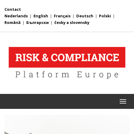
Contact
Nederlands
|
English
|
Français
|
Deutsch
|
Polski
|
Română
|
Български
|
česky a slovensky
Togg
navi