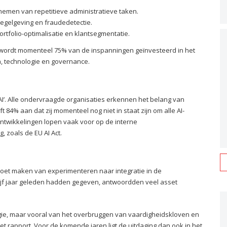
rnemen van repetitieve administratieve taken.
regelgeving en fraudedetectie.
ortfolio-optimalisatie en klantsegmentatie.
wordt momenteel 75% van de inspanningen geïnvesteerd in het
, technologie en governance.
 AI’. Alle ondervraagde organisaties erkennen het belang van
ft 84% aan dat zij momenteel nog niet in staat zijn om alle AI-
 ontwikkelingen lopen vaak voor op de interne
 zoals de EU AI Act.
moet maken van experimenteren naar integratie in de
vijf jaar geleden hadden gegeven, antwoordden veel asset
ogie, maar vooral van het overbruggen van vaardigheidskloven en
 rapport. Voor de komende jaren ligt de uitdaging dan ook in het