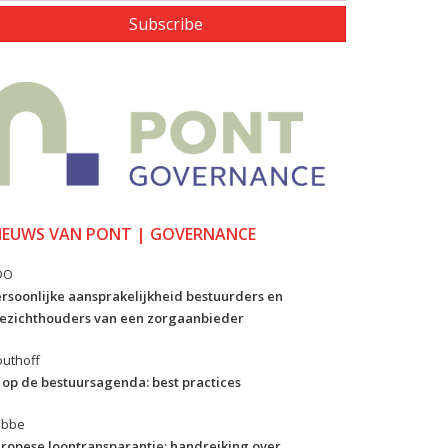
Subscribe
IEUWS VAN PONT | GOVERNANCE
DO
rsoonlijke aansprakelijkheid bestuurders en
ezichthouders van een zorgaanbieder
uthoff
 op de bestuursagenda: best practices
ibbe
ropese loontransparantie: handreiking over