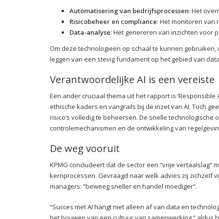
Automatisering van bedrijfsprocessen
: Het ove
Risicobeheer en compliance
: Het monitoren van 
Data-analyse
: Het genereren van inzichten voor p
Om deze technologieën op schaal te kunnen gebruiken, 
leggen van een stevig fundament op het gebied van data
Verantwoordelijke AI is een vereiste
Een ander cruciaal thema uit het rapport is ‘Responsible
ethische kaders en vangrails bij de inzet van AI. Toch gee
risico’s volledig te beheersen. De snelle technologische
controlemechanismen en de ontwikkeling van regelgeving,
De weg vooruit
KPMG concludeert dat de sector een “vrije vertaalslag” 
kernprocessen. Gevraagd naar welk advies zij zichzelf 
managers: “beweeg sneller en handel moediger”.
“Succes met AI hangt niet alleen af van data en technol
het bouwen van een cultuur van samenwerking,” aldus het