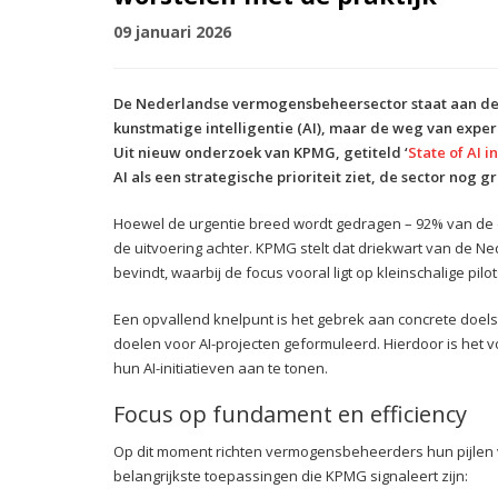
09 januari 2026
De Nederlandse vermogensbeheersector staat aan de 
kunstmatige intelligentie (AI), maar de weg van exper
Uit nieuw onderzoek van KPMG, getiteld ‘
State of AI 
AI als een strategische prioriteit ziet, de sector nog g
Hoewel de urgentie breed wordt gedragen – 92% van de on
de uitvoering achter. KPMG stelt dat driekwart van de 
bevindt, waarbij de focus vooral ligt op kleinschalige pilo
Een opvallend knelpunt is het gebrek aan concrete doels
doelen voor AI-projecten geformuleerd. Hierdoor is het 
hun AI-initiatieven aan te tonen.
Focus op fundament en efficiency
Op dit moment richten vermogensbeheerders hun pijlen v
belangrijkste toepassingen die KPMG signaleert zijn: