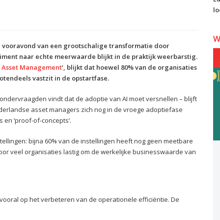
lo
W
vooravond van een grootschalige transformatie door
iment naar echte meerwaarde blijkt in de praktijk weerbarstig.
in Asset Management
‘, blijkt dat hoewel 80% van de organisaties
rotendeels vastzit in de opstartfase.
dervraagden vindt dat de adoptie van AI moet versnellen – blijft
Nederlandse asset managers zich nog in de vroege adoptiefase
ts en ‘proof-of-concepts’.
tellingen: bijna 60% van de instellingen heeft nog geen meetbare
voor veel organisaties lastig om de werkelijke businesswaarde van
ooral op het verbeteren van de operationele efficiëntie. De