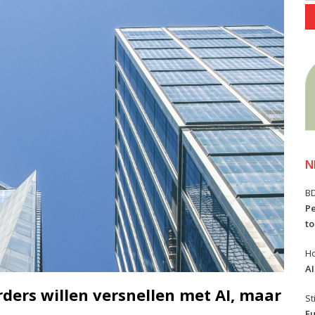
N
B
Pe
to
Ho
AI
ers willen versnellen met AI, maar
St
Eu