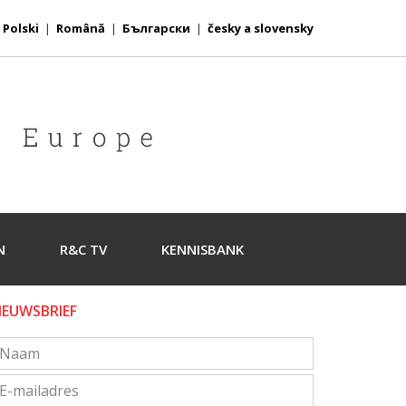
|
Polski
|
Română
|
Български
|
česky a slovensky
N
R&C TV
KENNISBANK
IEUWSBRIEF