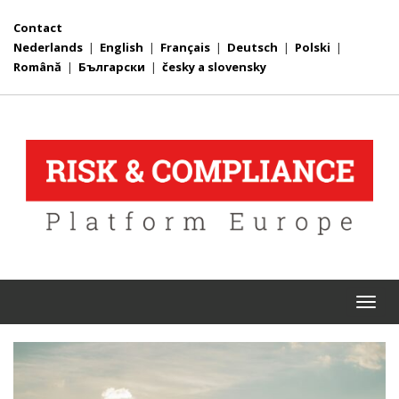
Contact
Nederlands
|
English
|
Français
|
Deutsch
|
Polski
|
Română
|
Български
|
česky a slovensky
Togg
navi