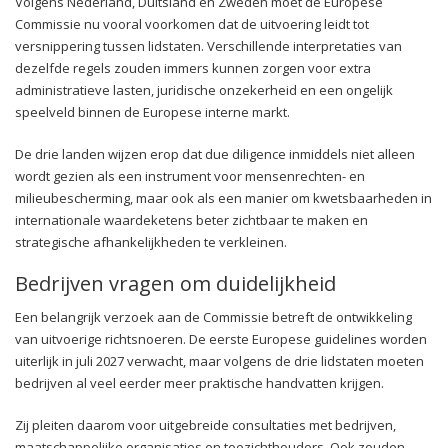
Volgens Nederland, Duitsland en Zweden moet de Europese
Commissie nu vooral voorkomen dat de uitvoering leidt tot
versnippering tussen lidstaten. Verschillende interpretaties van
dezelfde regels zouden immers kunnen zorgen voor extra
administratieve lasten, juridische onzekerheid en een ongelijk
speelveld binnen de Europese interne markt.
De drie landen wijzen erop dat due diligence inmiddels niet alleen
wordt gezien als een instrument voor mensenrechten- en
milieubescherming, maar ook als een manier om kwetsbaarheden in
internationale waardeketens beter zichtbaar te maken en
strategische afhankelijkheden te verkleinen.
Bedrijven vragen om duidelijkheid
Een belangrijk verzoek aan de Commissie betreft de ontwikkeling
van uitvoerige richtsnoeren. De eerste Europese guidelines worden
uiterlijk in juli 2027 verwacht, maar volgens de drie lidstaten moeten
bedrijven al veel eerder meer praktische handvatten krijgen.
Zij pleiten daarom voor uitgebreide consultaties met bedrijven,
maatschappelijke organisaties en toezichthouders. Ook zouden