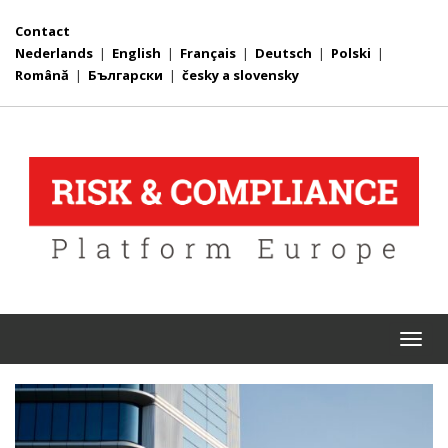
Contact
Nederlands
|
English
|
Français
|
Deutsch
|
Polski
|
Română
|
Български
|
česky a slovensky
Togg
navi