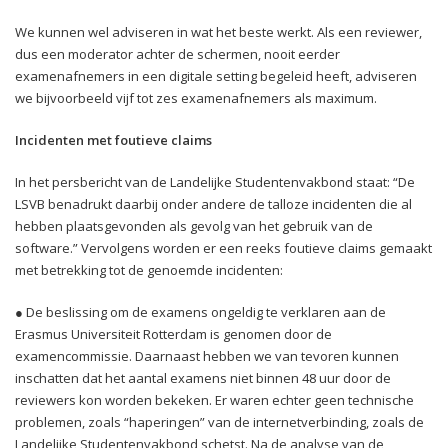
We kunnen wel adviseren in wat het beste werkt. Als een reviewer,
dus een moderator achter de schermen, nooit eerder
examenafnemers in een digitale setting begeleid heeft, adviseren
we bijvoorbeeld vijf tot zes examenafnemers als maximum.
Incidenten met foutieve claims
In het persbericht van de Landelijke Studentenvakbond staat: “De
LSVB benadrukt daarbij onder andere de talloze incidenten die al
hebben plaatsgevonden als gevolg van het gebruik van de
software.” Vervolgens worden er een reeks foutieve claims gemaakt
met betrekking tot de genoemde incidenten:
● De beslissing om de examens ongeldig te verklaren aan de
Erasmus Universiteit Rotterdam is genomen door de
examencommissie. Daarnaast hebben we van tevoren kunnen
inschatten dat het aantal examens niet binnen 48 uur door de
reviewers kon worden bekeken. Er waren echter geen technische
problemen, zoals “haperingen” van de internetverbinding, zoals de
Landelijke Studentenvakbond schetst. Na de analyse van de