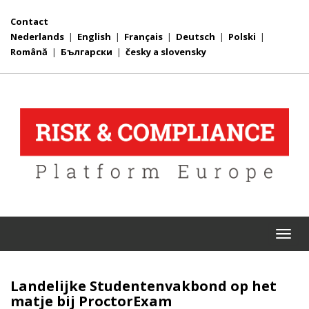
Contact
Nederlands
|
English
|
Français
|
Deutsch
|
Polski
|
Română
|
Български
|
česky a slovensky
Togg
navi
Landelijke Studentenvakbond op het
matje bij ProctorExam