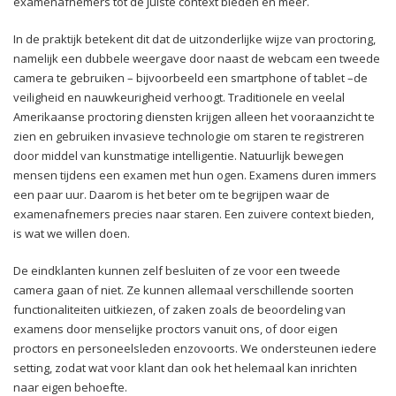
examenafnemers tot de juiste context bieden en meer.
In de praktijk betekent dit dat de uitzonderlijke wijze van proctoring,
namelijk een dubbele weergave door naast de webcam een tweede
camera te gebruiken – bijvoorbeeld een smartphone of tablet –de
veiligheid en nauwkeurigheid verhoogt. Traditionele en veelal
Amerikaanse proctoring diensten krijgen alleen het vooraanzicht te
zien en gebruiken invasieve technologie om staren te registreren
door middel van kunstmatige intelligentie. Natuurlijk bewegen
mensen tijdens een examen met hun ogen. Examens duren immers
een paar uur. Daarom is het beter om te begrijpen waar de
examenafnemers precies naar staren. Een zuivere context bieden,
is wat we willen doen.
De eindklanten kunnen zelf besluiten of ze voor een tweede
camera gaan of niet. Ze kunnen allemaal verschillende soorten
functionaliteiten uitkiezen, of zaken zoals de beoordeling van
examens door menselijke proctors vanuit ons, of door eigen
proctors en personeelsleden enzovoorts. We ondersteunen iedere
setting, zodat wat voor klant dan ook het helemaal kan inrichten
naar eigen behoefte.