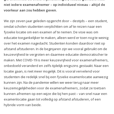
niet iedere examenafnemer – op individueel niveau – altijd de
voorkeur aan zou hebben geven.
We zijn zeven jaar geleden opgericht door – destijds – een student,
omdat scholen studenten verplichtten om af te reizen naar een
fysieke locatie om een examen af te nemen. De visie was om
educatie toegankelijker te maken, alleen werd er toen nog te weinig
over het examen nagedacht. Studenten konden daardoor niet op
afstand afstuderen. In de beginjaren zijn we vooral gebruikt om de
keuzevrijheid te vergroten en daarmee educatie democratischer te
maken. Met COVID-19 is meer keuzevrijheid voor examenafnemers,
onbedoeld veranderd en zelfs tijdelijk enigszins gestaakt. Naar een
locatie gaan, is niet meer mogelijk. Dit is vooral vervelend voor
studenten die redelijk snel bij een fysieke examenlocatie aanwezig
kunnen zijn. Na de pandemie willen we weer terug naar meer
keuzemogelijkheden voor de examenafnemers, zodat ze toetsen
kunnen afnemen op een wijze die bij hen past – van snel naar een
examenlocatie gaan tot volledig op afstand afstuderen, of een
hybride vorm van beide.