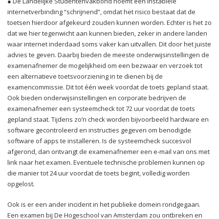
● De Landelijke Studentenvakbond noemt een instabiele
internetverbinding “schrijnend”, omdat het risico bestaat dat de
toetsen hierdoor afgekeurd zouden kunnen worden. Echter is het zo
dat we hier tegenwicht aan kunnen bieden, zeker in andere landen
waar internet inderdaad soms vaker kan uitvallen. Dit door het juiste
advies te geven. Daarbij bieden de meeste onderwijsinstellingen de
examenafnemer de mogelijkheid om een bezwaar en verzoek tot
een alternatieve toetsvoorziening in te dienen bij de
examencommissie. Dit tot één week voordat de toets gepland staat.
Ook bieden onderwijsinstellingen en corporate bedrijven de
examenafnemer een systeemcheck tot 72 uur voordat de toets
gepland staat. Tijdens zo’n check worden bijvoorbeeld hardware en
software gecontroleerd en instructies gegeven om benodigde
software of apps te installeren. Is de systeemcheck succesvol
afgerond, dan ontvangt de examenafnemer een e-mail van ons met
link naar het examen. Eventuele technische problemen kunnen op
die manier tot 24 uur voordat de toets begint, volledig worden
opgelost.
Ook is er een ander incident in het publieke domein rondgegaan.
Een examen bij De Hogeschool van Amsterdam zou ontbreken en