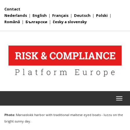
Contact
Nederlands
|
English
|
Français
|
Deutsch
|
Polski
|
Română
|
Български
|
česky a slovensky
Togg
navi
Photo:
Marxaslokk harbor with traditional maltese eyed boats - luzzu on the
bright sunny day.