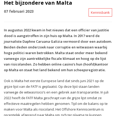
Het bijzondere van Malta
07 februari 2023
Kennisbank
In augustus 2022 kwam in het nieuws dat een officier van justitie
dood is aangetroffen in zijn huis op Malta. In 2017 werd de
journaliste Daphne Caruana Galizia vermoord door een autobom.
Beiden deden onderzoek naar corruptie en witwassen waarbij
hoge politici waren betrokken. Malta staat onder meer bekend
vanwege zijn aantrekkelijke fiscale klimaat en hoog op de lijst
van risicolanden. Zo hebben online casino’s hun (hoofd)kantoor
op Malta en staat het land bekend om hun scheepsregistratie.
Ook is Malta het eerste Europese land dat sinds juni 2021 op de
grijze lijst van de FATF is geplaatst. Op deze lijst staan landen
vanwege de witwasrisico’s en een gebrek aan transparantie. In juli
2022 heeft de FATF Malta geschrapt van de grijze lijst omdat ze
effectieve maatregelen hebben genomen. Tijd om de balans op te
maken voor Malta als risicoland. Het Offshore Kenniscentrum is
recentelijk afgereisd naar Malta om zich ter plaatse te kunnen