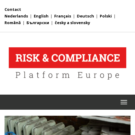
Contact
Nederlands
|
English
|
Français
|
Deutsch
|
Polski
|
Română
|
Български
|
česky a slovensky
Togg
navi