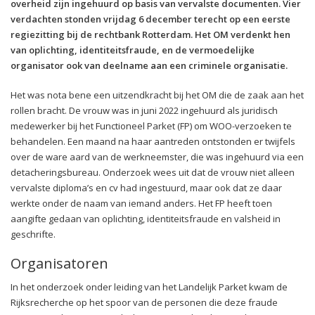
overheid zijn ingehuurd op basis van vervalste documenten. Vier
verdachten stonden vrijdag 6 december terecht op een eerste
regiezitting bij de rechtbank Rotterdam. Het OM verdenkt hen
van oplichting, identiteitsfraude, en de vermoedelijke
organisator ook van deelname aan een criminele organisatie.
Het was nota bene een uitzendkracht bij het OM die de zaak aan het
rollen bracht. De vrouw was in juni 2022 ingehuurd als juridisch
medewerker bij het Functioneel Parket (FP) om WOO-verzoeken te
behandelen. Een maand na haar aantreden ontstonden er twijfels
over de ware aard van de werkneemster, die was ingehuurd via een
detacheringsbureau. Onderzoek wees uit dat de vrouw niet alleen
vervalste diploma’s en cv had ingestuurd, maar ook dat ze daar
werkte onder de naam van iemand anders. Het FP heeft toen
aangifte gedaan van oplichting, identiteitsfraude en valsheid in
geschrifte.
Organisatoren
In het onderzoek onder leiding van het Landelijk Parket kwam de
Rijksrecherche op het spoor van de personen die deze fraude