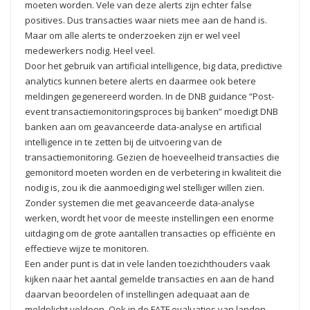
moeten worden. Vele van deze alerts zijn echter false
positives. Dus transacties waar niets mee aan de hand is.
Maar om alle alerts te onderzoeken zijn er wel veel
medewerkers nodig. Heel veel.
Door het gebruik van artificial intelligence, big data, predictive
analytics kunnen betere alerts en daarmee ook betere
meldingen gegenereerd worden. In de DNB guidance “Post-
event transactiemonitoringsproces bij banken” moedigt DNB
banken aan om geavanceerde data-analyse en artificial
intelligence in te zetten bij de uitvoering van de
transactiemonitoring. Gezien de hoeveelheid transacties die
gemonitord moeten worden en de verbetering in kwaliteit die
nodig is, zou ik die aanmoediging wel stelliger willen zien.
Zonder systemen die met geavanceerde data-analyse
werken, wordt het voor de meeste instellingen een enorme
uitdaging om de grote aantallen transacties op efficiënte en
effectieve wijze te monitoren.
Een ander punt is dat in vele landen toezichthouders vaak
kijken naar het aantal gemelde transacties en aan de hand
daarvan beoordelen of instellingen adequaat aan de
meldplicht voldoen. Ook in de FATF evaluaties van landen