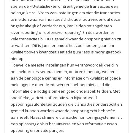
spelen de FIU-statistieken omtrent gemelde transacties een
belangrijke rol. Vrees van instellingen om niet die transacties
te melden waarvan hun toezichthouder zou vinden dat deze
ongebruikelijk of verdacht zijn, kan leiden tot zogeheten
‘over-reporting’ of ‘defensive reporting’. En dus worden er
vele transacties bij FIU’s gemeld waar de opsporing niet op zit
te wachten. Dit is jammer omdat het zou moeten gaan om
kwaliteit boven kwantiteit. Het adagium ‘less is more’ gaat ook
hier op.
Hoewel de meeste instellingen hun verantwoordelijkheid in
het meldproces serieus nemen, ontbreekt het nog weleens
aan de benodigde kennis en informatie om kwalitatief goede
meldingen te doen. Medewerkers hebben niet altijd die
informatie die nodig is om een goed onderzoek te doen. Met
specifieke, gerichte informatie van bijvoorbeeld
opsporingsautoriteiten zouden die transacties onderzocht en
gemeld kunnen worden waar de opsporing echt behoefte
aan heeft. Naast slimmere transactiemonitoringssystemen zit
een oplossing ook in het uitwisselen van informatie tussen
opsporing en private partijen.