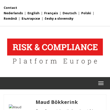
Contact
Nederlands
|
English
|
Français
|
Deutsch
|
Polski
|
Română
|
Български
|
česky a slovensky
Togg
navi
Maud Bökkerink