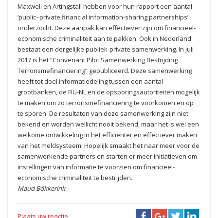
Maxwell en Artingstall hebben voor hun rapport een aantal
‘public–private financial information-sharing partnerships’
onderzocht. Deze aanpak kan effectiever zijn om financieel-
economische criminaliteit aan te pakken. Ook in Nederland
bestaat een dergelijke publiek-private samenwerking. In juli
2017 is het “Convenant Pilot Samenwerking Bestrijding
Terrorismefinanciering” gepubliceerd. Deze samenwerking
heeft tot doel informatiedeling tussen een aantal
grootbanken, de FIU-NL en de opsporingsautoriteiten mogelijk
te maken om zo terrorismefinanciering te voorkomen en op
te sporen. De resultaten van deze samenwerking zijn niet
bekend en worden wellicht nooit bekend, maar het is wel een
welkome ontwikkeling in het efficiënter en effectiever maken
van het meldsysteem. Hopelijk smaakt het naar meer voor de
samenwerkende partners en starten er meer initiatieven om
instellingen van informatie te voorzien om financieel-
economische criminaliteit te bestrijden.
Maud Bökkerink
Plaats uw reactie