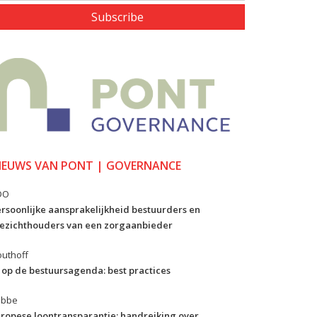
Subscribe
IEUWS VAN PONT | GOVERNANCE
DO
rsoonlijke aansprakelijkheid bestuurders en
ezichthouders van een zorgaanbieder
uthoff
 op de bestuursagenda: best practices
ibbe
ropese loontransparantie: handreiking over