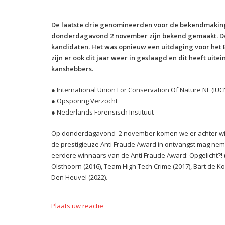
De laatste drie genomineerden voor de bekendmaking
donderdagavond 2 november zijn bekend gemaakt. De 
kandidaten. Het was opnieuw een uitdaging voor het 
zijn er ook dit jaar weer in geslaagd en dit heeft uite
kanshebbers.
● International Union For Conservation Of Nature NL (IUC
● Opsporing Verzocht
● Nederlands Forensisch Instituut
Op donderdagavond 2 november komen we er achter wie d
de prestigieuze Anti Fraude Award in ontvangst mag nem
eerdere winnaars van de Anti Fraude Award: Opgelicht?! (
Olsthoorn (2016), Team High Tech Crime (2017), Bart de Ko
Den Heuvel (2022).
Plaats uw reactie