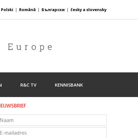
|
Polski
|
Română
|
Български
|
česky a slovensky
N
R&C TV
KENNISBANK
IEUWSBRIEF