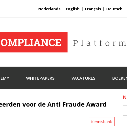
Nederlands
|
English
|
Français
|
Deutsch
DEMY
WHITEPAPERS
VACATURES
BOEKE
N
eerden voor de Anti Fraude Award
Kennisbank