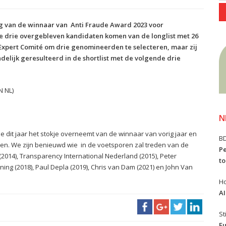
 van de winnaar van Anti Fraude Award 2023 voor
drie overgebleven kandidaten komen van de longlist met 26
Expert Comité om drie genomineerden te selecteren, maar zij
indelijk geresulteerd in de shortlist met de volgende drie
N NL)
N
it jaar het stokje overneemt van de winnaar van vorig jaar en
B
en. We zijn benieuwd wie in de voetsporen zal treden van de
Pe
2014), Transparency International Nederland (2015), Peter
to
ning (2018), Paul Depla (2019), Chris van Dam (2021) en John Van
Ho
AI
St
Eu