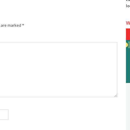
lo
W
s are marked *