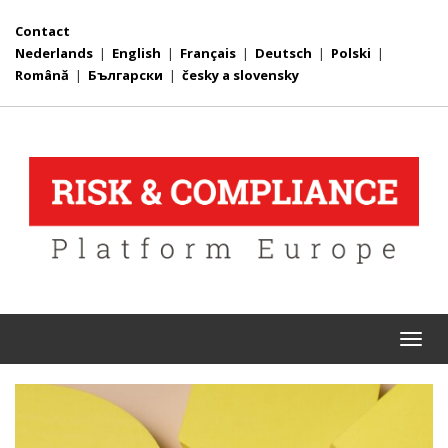
Contact
Nederlands
|
English
|
Français
|
Deutsch
|
Polski
|
Română
|
Български
|
česky a slovensky
Togg
navi