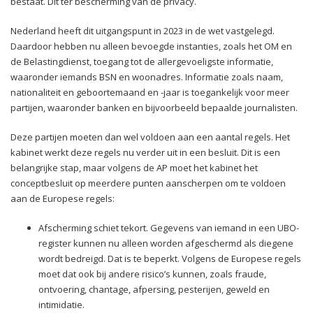
bestaat. Dit ter bescherming van de privacy.
Nederland heeft dit uitgangspunt in 2023 in de wet vastgelegd.
Daardoor hebben nu alleen bevoegde instanties, zoals het OM en
de Belastingdienst, toegang tot de allergevoeligste informatie,
waaronder iemands BSN en woonadres. Informatie zoals naam,
nationaliteit en geboortemaand en -jaar is toegankelijk voor meer
partijen, waaronder banken en bijvoorbeeld bepaalde journalisten.
Deze partijen moeten dan wel voldoen aan een aantal regels. Het
kabinet werkt deze regels nu verder uit in een besluit. Dit is een
belangrijke stap, maar volgens de AP moet het kabinet het
conceptbesluit op meerdere punten aanscherpen om te voldoen
aan de Europese regels:
Afscherming schiet tekort. Gegevens van iemand in een UBO-
register kunnen nu alleen worden afgeschermd als diegene
wordt bedreigd. Dat is te beperkt. Volgens de Europese regels
moet dat ook bij andere risico’s kunnen, zoals fraude,
ontvoering, chantage, afpersing, pesterijen, geweld en
intimidatie.