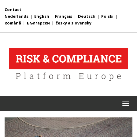
Contact
Nederlands
|
English
|
Français
|
Deutsch
|
Polski
|
Română
|
Български
|
česky a slovensky
Togg
navi