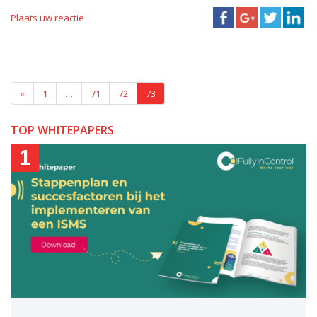
Plaats uw reactie
«
1
…
71
72
73
TOP WHITEPAPERS
1