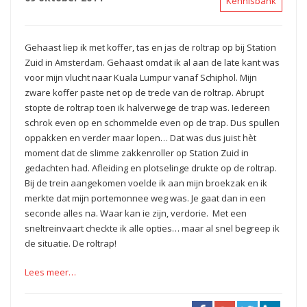
Kennisbank
Gehaast liep ik met koffer, tas en jas de roltrap op bij Station
Zuid in Amsterdam. Gehaast omdat ik al aan de late kant was
voor mijn vlucht naar Kuala Lumpur vanaf Schiphol. Mijn
zware koffer paste net op de trede van de roltrap. Abrupt
stopte de roltrap toen ik halverwege de trap was. Iedereen
schrok even op en schommelde even op de trap. Dus spullen
oppakken en verder maar lopen… Dat was dus juist hèt
moment dat de slimme zakkenroller op Station Zuid in
gedachten had. Afleiding en plotselinge drukte op de roltrap.
Bij de trein aangekomen voelde ik aan mijn broekzak en ik
merkte dat mijn portemonnee weg was. Je gaat dan in een
seconde alles na. Waar kan ie zijn, verdorie. Met een
sneltreinvaart checkte ik alle opties… maar al snel begreep ik
de situatie. De roltrap!
Lees meer…