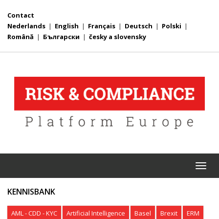
Contact
Nederlands
|
English
|
Français
|
Deutsch
|
Polski
|
Română
|
Български
|
česky a slovensky
Togg
navi
KENNISBANK
AML - CDD - KYC
Artificial Intelligence
Basel
Brexit
ERM