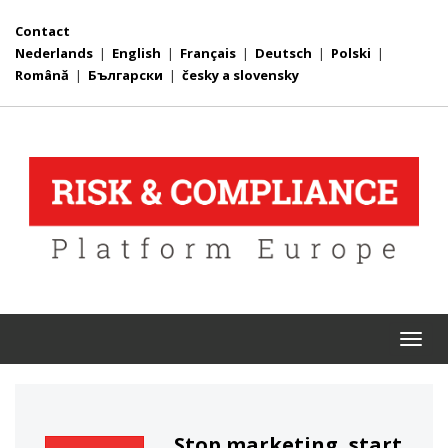
Contact
Nederlands
|
English
|
Français
|
Deutsch
|
Polski
|
Română
|
Български
|
česky a slovensky
Togg
navi
Stop marketing, start