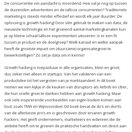
De concurrentie om aandacht is moordend. Hoe val je nog op tussen
de duizenden advertenties en de talloze concurrenten? Traditionele
marketing is steeds minder effectief en wordt elk jaar duurder. De
oplossing is growth hacking! Door slim gebruik te maken van data, de
nieuwste technologie en het groeiend aantal marketingkanalen kun
je op kleine schaal talloze experimenten uitvoeren. Is er een fit
tussen je product en de doelgroep? Welk kanaal en welke aanpak
heeft de grootste impact om (duurzame) organisatiegroei te
bewerkstelligen? Zo zet je data om in kennis!
Growth hacking is toepasbaar in alle organisaties, klein en groot,
dus zeker niet alleen in startups. Van het valideren van een
productidee tot het vergroten van je marktaandeel. In dit boek
nemen we een kijkje in de keuken van disruptors als Airbnb en Uber,
die hun snelle groei te danken hebben aan growth hacking. Maar
ook vele inspirerende voorbeelden van eigen bodem komen aan
bod, zoals TNW en Wijnvoordeel. Dit boek bevat de do’s en don’ts
van de allerbeste pro’s en is geschreven door ervaren growth
hackers. Het geeft ondernemers, marketeers en iedereen die de
ambitie heeft om te groeien de praktische handvatten om direct aan