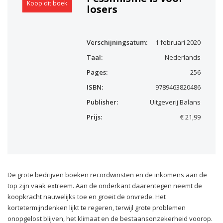
Koop dit boek
losers
Verschijningsatum:
1 februari 2020
Taal:
Nederlands
Pages:
256
ISBN:
9789463820486
Publisher:
Uitgeverij Balans
Prijs:
€ 21,99
De grote bedrijven boeken recordwinsten en de inkomens aan de
top zijn vaak extreem. Aan de onderkant daarentegen neemt de
koopkracht nauwelijks toe en groeit de onvrede. Het
kortetermijndenken lijkt te regeren, terwijl grote problemen
onopgelost blijven, het klimaat en de bestaansonzekerheid voorop.