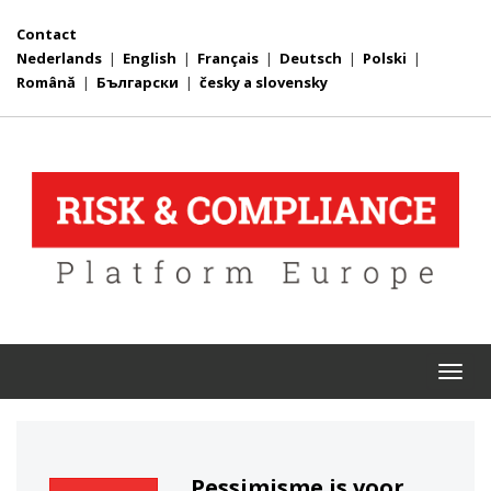
Contact
Nederlands
|
English
|
Français
|
Deutsch
|
Polski
|
Română
|
Български
|
česky a slovensky
Togg
navi
Pessimisme is voor