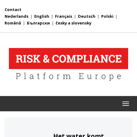
Contact
Nederlands
|
English
|
Français
|
Deutsch
|
Polski
|
Română
|
Български
|
česky a slovensky
Togg
navi
Het water komt