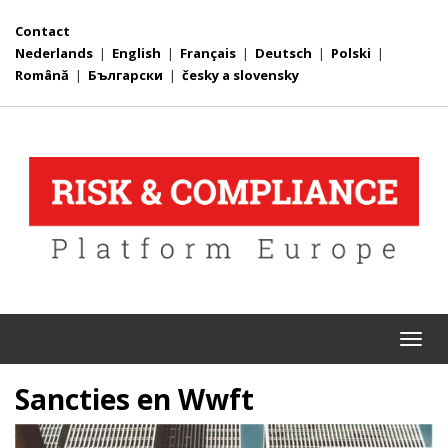
Contact
Nederlands
|
English
|
Français
|
Deutsch
|
Polski
|
Română
|
Български
|
česky a slovensky
Togg
navi
Sancties en Wwft