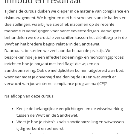
Tijdens de cursus duiken we dieper in de materie van compliance en
riskmanagement. We beginnen met het schetsen van de kaders en
doelstellingen, waarbij we specifiek inzoomen op de recente
toename in vervolgingen voor sanctieovertredingen. Vervolgens
behandelen we de cruciale verschillen tussen het cliëntbegrip in de
Wwft en het bredere begrip ‘relatie’ in de Sanctiewet.
Daarnaast besteden we veel aandacht aan de praktijk. We
bespreken hoe je een effectief screenings- en monitoringsproces
inricht en hoe je omgaat met ‘red flags’ die wijzen op
sanctieomzeiling. Ook de meldplichten komen uitgebreid aan bod:
wanneer moet je onverwijld melden bij de FIU en wat wordt er
verwacht van jouw interne compliance programma (ICP)?
Na afloop van deze cursus:
Ken je de belangrijkste verplichtingen en de wisselwerking
tussen de Wwft en de Sanctiewet.
Weet je hoe je risico’s zoals sanctieomzeiling en witwassen
tijdig herkent en beheerst.