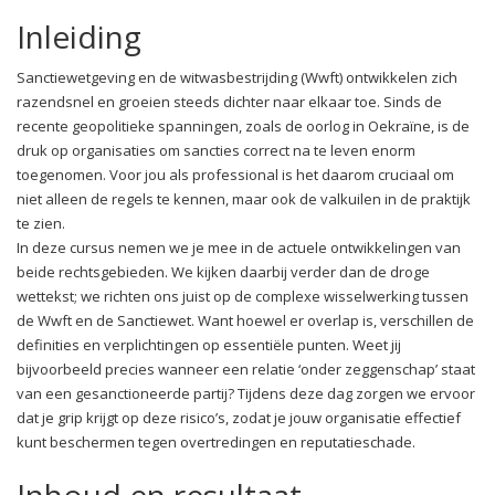
Inleiding
Sanctiewetgeving en de witwasbestrijding (Wwft) ontwikkelen zich
razendsnel en groeien steeds dichter naar elkaar toe. Sinds de
recente geopolitieke spanningen, zoals de oorlog in Oekraïne, is de
druk op organisaties om sancties correct na te leven enorm
toegenomen. Voor jou als professional is het daarom cruciaal om
niet alleen de regels te kennen, maar ook de valkuilen in de praktijk
te zien.
In deze cursus nemen we je mee in de actuele ontwikkelingen van
beide rechtsgebieden. We kijken daarbij verder dan de droge
wettekst; we richten ons juist op de complexe wisselwerking tussen
de Wwft en de Sanctiewet. Want hoewel er overlap is, verschillen de
definities en verplichtingen op essentiële punten. Weet jij
bijvoorbeeld precies wanneer een relatie ‘onder zeggenschap’ staat
van een gesanctioneerde partij? Tijdens deze dag zorgen we ervoor
dat je grip krijgt op deze risico’s, zodat je jouw organisatie effectief
kunt beschermen tegen overtredingen en reputatieschade.
Inhoud en resultaat