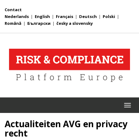
Contact
Nederlands
|
English
|
Français
|
Deutsch
|
Polski
|
Română
|
Български
|
česky a slovensky
Togg
navi
Actualiteiten AVG en privacy
recht