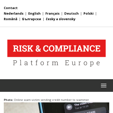
Contact
Nederlands
|
English
|
Français
|
Deutsch
|
Polski
|
Română
|
Български
|
česky a slovensky
Togg
navi
Photo:
Online scam victim sending credit number to scammer