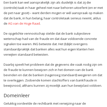
Een bank kan wel aansprakelijk zijn als duidelijk is dat zij die
(controle) taak in haar geheel niet naar behoren uitoefent (en er met
de pet naar gooit) – want derden mogen er wél aanspraak op maken
dat de bank, in hun belang, haar controletaak serieus neemt, aldus
de
AG van de Hoge Raad
.
De opgelichte vennootschap stelde dat de bank subjectieve
wetenschap had van de fraude en dat daar voldoende concrete
signalen toe waren. ING betwiste dat. Het (b)lijkt overigens
standaardpraktijk dat banken alles wat hun eigen klanten hen
verwijten standaard betwisten.
Daarbij speelt het probleem dat de gegevens die vaak nodig zijn om
de fraude te kunnen bewijzen zich in het domein van de bank
bevinden en dat de banken (nagenoeg standaard) weigeren om dat
te overleggen. Zodoende komen slachtoffers van bankfraude in
bewijsnood, althans kunnen zij moeilijk aan hun bewijslast voldoen.
Domeinleer
Gelukkig oordeelde de rechtbank met verwijzing naar de