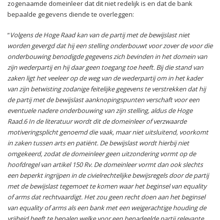
zogenaamde domeinleer dat dit niet redelijk is en dat de bank
bepaalde gegevens diende te overleggen:
“
Volgens de Hoge Raad kan van de partij met de bewijslast niet
worden gevergd dat hij een stelling onderbouwt voor zover de voor die
onderbouwing benodigde gegevens zich bevinden in het domein van
zijn wederpartij en hij daar geen toegang toe heeft. Bij die stand van
zaken ligt het veeleer op de weg van de wederpartij om in het kader
van zijn betwisting zodanige feitelijke gegevens te verstrekken dat hij
de partij met de bewijslast aanknopingspunten verschaft voor een
eventuele nadere onderbouwing van zijn stelling, aldus de Hoge
Raad.6 In de literatuur wordt dit de domeinleer of verzwaarde
motiveringsplicht genoemd die vaak, maar niet uitsluitend, voorkomt
in zaken tussen arts en patiënt. De bewijslast wordt hierbij niet
omgekeerd, zodat de domeinleer geen uitzondering vormt op de
hoofdregel van artikel 150 Rv. De domeinleer vormt dan ook slechts
een beperkt ingrijpen in de civielrechtelijke bewijsregels door de partij
met de bewijslast tegemoet te komen waar het beginsel van equality
of arms dat rechtvaardigt. Het zou geen recht doen aan het beginsel
van equality of arms als een bank met een weigerachtige houding de
vrijheid heeft te bepalen welke voor een benadeelde partij relevante