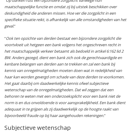
“
Op banken rust een bijzondere zorgplicht vanwege hun
maatschappelijke functie en omdat zij bij uitstek beschikken over
deskundigheid die anderen missen. Hoe ver die zorgplicht in een
specifieke situatie reikt, is afhankelijk van alle omstandigheden van het
geval.
”
“
Ook ten opzichte van derden bestaat een bijzondere zorgplicht die
voortvloeit uit hetgeen een bank volgens het ongeschreven recht in
het maatschappelijk verkeer betaamt als bedoeld in artikel 6:162 lid 2
BW. Anders gezegd, dient een bank zich ook de gerechtvaardigde en
kenbare belangen van derden aan te trekken en zal een bank bij
kennis van onregelmatigheden moeten doen wat in redelijkheid van
haar kan worden gevergd om schade van deze derden te voorkomen.
Het gaat daarbij om daadwerkelijke kennis ofwel subjectieve
wetenschap van de onregelmatigheden. Dat wil zeggen dat een
behoren te weten met een onderzoeksplicht voor een bank niet de
norm is en dus onvoldoende is voor aansprakelijkheid. Een bank dient
adequaat in te grijpen als zij daadwerkelijk op de hoogte raakt van
bijvoorbeeld fraude op bij haar aangehouden rekeningen.
”
Subjectieve wetenschap